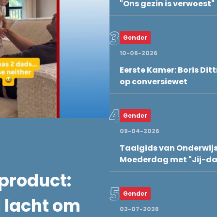
"Ons gezin is verwoest"
Gender
10-06-2026
Eerste Kamer: Boris Ditt
op conversiewet
Gender
09-04-2026
Taalgids van Onderwij
Moederdag met "Jij-d
product:
Gender
 lacht om
02-07-2026