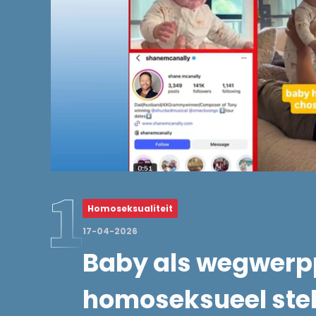
Homoseksualiteit
17-04-2026
Baby als wegwerp
homoseksueel stel