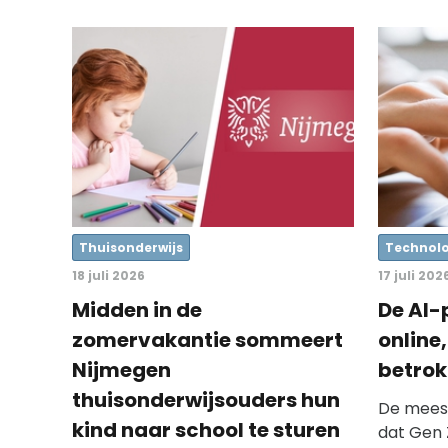
Thuisonderwijs
Technolo
18 juli 2026
17 juli 202
Midden in de
De AI-
zomervakantie sommeert
online
Nijmegen
betro
thuisonderwijsouders hun
De mees
kind naar school te sturen
dat Gen 