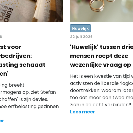
Huwelijk
26
22 juli 2026
st voor
'Huwelijk' tussen dri
ebedrijven:
mensen roept deze
lasting schaadt
wezenlijke vraag op
en'
Het is een kwestie van tijd
activisten de liberale ‘logic
ting breekt
doortrekken: waarom laten
ermogens op, ziet Stefan
toe dat meer dan twee m
chaffen" is zijn devies.
zich in de echt verbinden?
oe erfbelasting gezinnen
Lees meer
er