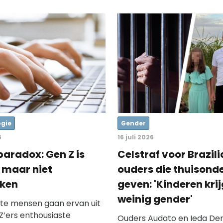
gie
Gender
6
16 juli 2026
paradox: Gen Z is
Celstraf voor Brazil
, maar niet
ouders die thuisonde
kken
geven: 'Kinderen krij
weinig gender'
te mensen gaan ervan uit
Z’ers enthousiaste
Ouders Audato en Ieda Dena