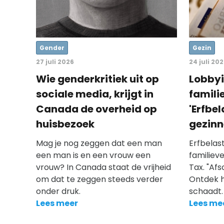
Gender
Gezin
27 juli 2026
24 juli 20
Wie genderkritiek uit op
Lobbyi
sociale media, krijgt in
famili
Canada de overheid op
'Erfbe
huisbezoek
gezinn
Mag je nog zeggen dat een man
Erfbelas
een man is en een vrouw een
familiev
vrouw? In Canada staat de vrijheid
Tax. "Afs
om dat te zeggen steeds verder
Ontdek h
onder druk.
schaadt.
Lees meer
Lees me