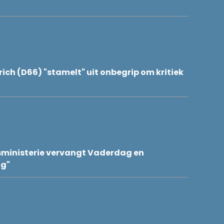
rich (D66) "stamelt" uit onbegrip om kritiek
sministerie vervangt Vaderdag en
ag"