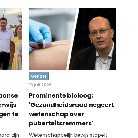
Gender
13 juli 2026
iaanse
Prominente bioloog:
rwijs
'Gezondheidsraad negeert
gen te
wetenschap over
puberteitsremmers'
rdi zijn
Wetenschappelijk bewijs stapelt