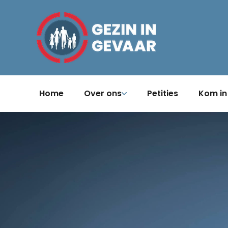
Home
Over ons
Petities
Kom in