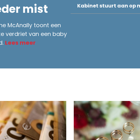
eder mist
Kabinet stuurt aan op m
ane McAnally toont een
e verdriet van een baby
d.
Lees meer