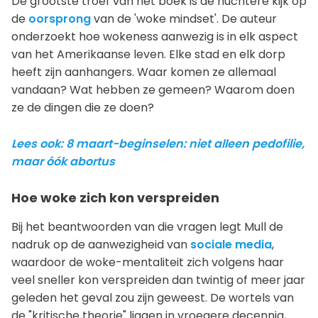
De grootste troef van het boek is de nuchtere kijk op
de
oorsprong
van de 'woke mindset'. De auteur
onderzoekt hoe wokeness aanwezig is in elk aspect
van het Amerikaanse leven. Elke stad en elk dorp
heeft zijn aanhangers. Waar komen ze allemaal
vandaan? Wat hebben ze gemeen? Waarom doen
ze de dingen die ze doen?
Lees ook: 8 maart-beginselen: niet alleen pedofilie,
maar óók abortus
Hoe woke zich kon verspreiden
Bij het beantwoorden van die vragen legt Mull de
nadruk op de aanwezigheid van
sociale media
,
waardoor de woke-mentaliteit zich volgens haar
veel sneller kon verspreiden dan twintig of meer jaar
geleden het geval zou zijn geweest. De wortels van
de "kritische theorie" liggen in vroegere decennia,