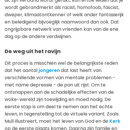
uit zijn verband wordt gerukt, kan ertoe leiden dat je
wordt gebrandmerkt als racist, homofoob, fascist,
dweper, klimaatontkenner of welk ander fantasierijk
en beledigend bijvoeglijk naamwoord dan ook. Dat
ongrijpbare netwerk van vrienden kan van de ene
dag op de andere verdwijnen.
De weg uit het ravijn
Dit proces is misschien wel de belangrijkste reden
dat het aantal
jongeren
dat last heeft van
verschillende vormen van mentale problemen -
met name depressie - de pan uit rijst. Om te
ontsnappen aan de schadelijke effecten van de
woke-wereld zijn toewijding en moed nodig. De
eerste stap is om deel te nemen aan het echte
leven, in tegenstelling tot de virtuele variant. Zoals
Mull illustreert, moet het leven van God en de
Kerk
op de eerste plaats komen. Daarna zijn familie en