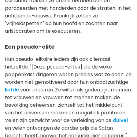
Duitsland trokken ze bruine hemden aan en
paradeerden met honderden door de straten. In het
achttiende-eeuwse Frankrijk zetten ze
"vrijheidspetten" op hun hoofd en zochten naar
aristocraten om te executeren.
Een pseudo-elite
Hun pseudo-elitaire leiders zijn ook allemaal
hetzelfde. "[Deze pseudo-elites] die de woke
poppenkast dirigeren weten precies wat ze doen. Ze
worden niet gemotiveerd door hun onbaatzuchtige
liefde
voor anderen. Ze willen als goden zijn, mannen
tot vrouwen en vrouwen tot mannen maken, de
bevolking beheersen, zichzelf tot het middelpunt
van het universum maken en magnifiek profiteren...
Velen zijn gezwicht voor de verleiding van de
duivel
en velen ontvangen de aardse prijs die Satan
beloofd heeft, hoewel het natuurlijk niet genoeg is."