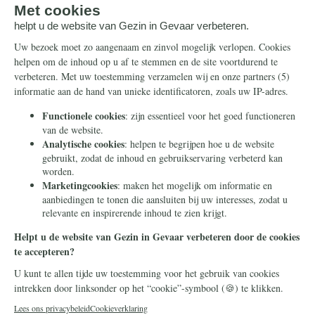
Steun ons
Info
Nieuwsbrief
Contact
Eenmalig
Ontvang onze
Telegram-berichten
Maandelijks
Privacy
Periodiek
Nalaten
Zelf overschrijven
© 2026 Stichting Civitas Christiana
Cookieverklaring
Privacy