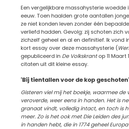
Een vergelijkbare massahysterie woedde i
eeuw. Toen haalden grote aantallen jong
ze niet konden leven zonder één bepaalde
verliefd hadden. Gevolg: zij schoten zich
zichzelf geheel en al en definitief. Ik vo
kort essay over deze massahysterie (
Wer
gepubliceerd in
De Volkskrant
op 11 Maart 
citaten uit dit kleine essay.
'Bij tientallen voor de kop geschoten
Gisteren viel mij het boekje, waarmee de 
veroverde, weer eens in handen. Het is n
granaat vindt, volledig intact, en toch is 
meer. Zo is het ook met Die Leiden des ju
in handen hebt, die in 1774 geheel Europa 