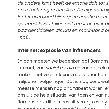
de andere kant heeft de emotie zich tot 
oren toch nog te bereiken. De eigenaardig
louter overvloed bijna geen emotie mee
gemoedsleven trillen niet meer en over de
paardemiddelen als LSD en marihuana o
-651).
Internet: explosie van influencers
En dan moeten we bedenken dat Bomans i
Internet, van
social media
en van de hele d
maken met vele influencers die door hun 
miljoenen volgelingen. Dat is nog eens wat
meeste mensen nog analfabeet waren, en d
ons uit de hele situatie, van toen en van n
Bomans ook dit, als besluit van zijn essay
is opgetogen in de vrijheid te staan.