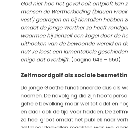
God niet hoe het geval ooit ontploft kan z
mensen de Wertherkleding (blauen Frack 
vest') gedragen en bij tientallen hebben 
omdat de jonge Werther zo heeft rondgel
waarmee hij zichzelf een kogel door de he
uithoeken van de bewoonde wereld en de aa
nu? Je leest een lamentabele geschiedenis
enige dat overblijft.
(pagina 649 – 650)
Zelfmoordgolf als sociale besmetti
De jonge Goethe functioneerde dus als w
noemen. De navolging die zijn hoofdpersoo
gehele bevolking maar wel tot adel en ho
en daar ook de tijd voor hadden. De zelfmo
zo heel groot omdat het publiek naar verh
zelfmoordgevallen maakten was wel degelij