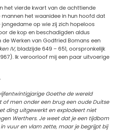
n het vierde kwart van de achttiende
e mannen het waanidee in hun hoofd dat
 jongedame op wie zij zich hopeloos
 voor de kop en beschadigden aldus
nd in de Werken van Godfried Bomans een
ken IV
, bladzijde 649 – 651, oorspronkelijk
1967). Ik veroorloof mij een paar uitvoerige
'
vijfentwintigjarige Goethe de wereld
et of men onder een brug een oude Duitse
het ding uitgewerkt en explodeert niet
ngen Werthers. Je weet dat je een tijdbom
in vuur en vlam zette, maar je begrijpt bij