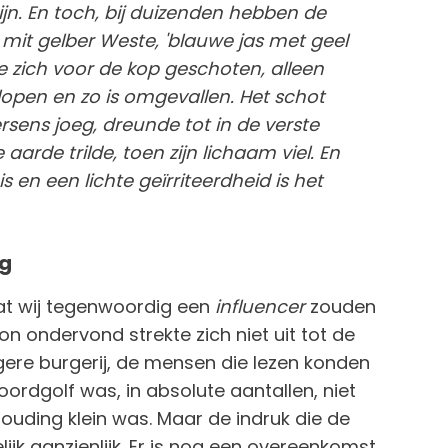
ijn. En toch, bij duizenden hebben de
mit gelber Weste, 'blauwe jas met geel
ze zich voor de kop geschoten, alleen
open en zo is omgevallen. Het schot
rsens joeg, dreunde tot in de verste
rde trilde, toen zijn lichaam viel. En
 en een lichte geïrriteerdheid is het
ng
at wij tegenwoordig een
influencer
zouden
n ondervond strekte zich niet uit tot de
gere burgerij, de mensen die lezen konden
ordgolf was, in absolute aantallen, niet
ouding klein was. Maar de indruk die de
k aanzienlijk. Er is nog een overeenkomst