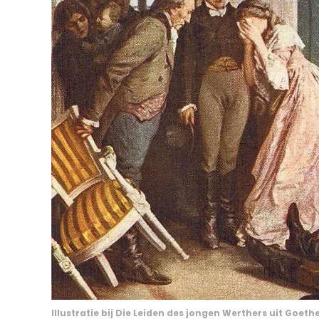
Illustratie bij
Die Leiden des jongen Werthers
uit Goethe