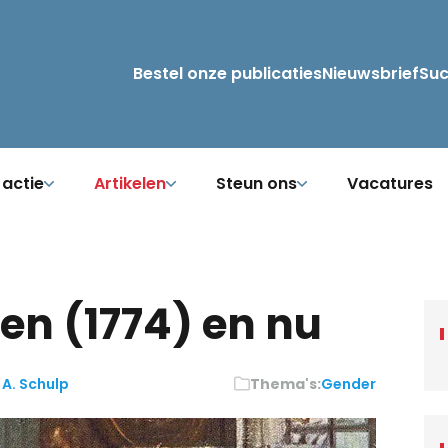
Bestel onze publicaties
Nieuwsbrief
Su
 actie
Artikelen
Steun ons
Vacatures
en (1774) en nu
 A. Schulp
Thema's:
Gender