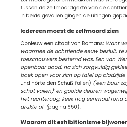
tussen de zelfmoordgekte van de achttie
In beide gevallen gingen de uitingen gepa
Iedereen moest de zelfmoord zien
Opnieuw een citaat van Bomans:
Want we
waarmee de achttiende eeuw besluit, te zi
toeschouwers bestemd was. Een van Werthe
openbaar dood, na zich zorgvuldig geklee
boek open voor zich op tafel op bladzijde
und hörte den Schuß fallen)
('een buur zag
schot vallen)' en gooide deuren wagenwijd
het rechteroog, keek nog eenmaal rond o
drukte af.
(
pagina 650).
Waarom dit exhibitionisme bijwone