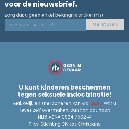
voor de nieuwsbrief.
Zorg dat u geen enkel belangrijk artikel mist.
Versturen
U kunt kinderen beschermen
tegen seksuele indoctrinatie!
Makkelijk en snel doneren kan via
iDEAL
. Wilt u
liever zelf overmaken, dan kan dat naar:
NL16 ABNA 0824 7502 41
T.n.v. Stichting Civitas Christiana