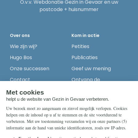
O.v.v. Webdonatie Gezin in Gevaar en uw
postcode + huisnummer
Over ons
Kom in actie
Wie zijn wij?
Petities
Hugo Bos
Publicaties
Onze successen
Geef uw mening
Contact
Ontvang de
nieuwsbrief
Steun ons
Info
Nieuwsbrief
Contact
Eenmalig
Ontvang onze
Telegram-berichten