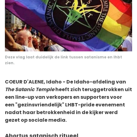
Deze vlag laat duidelijk de link tussen satanisme en lhbt
zien.
COEUR D'ALENE, Idaho - De Idaho-afdeling van
The Satanic Temple
heeft zich teruggetrokken uit
een line-up van verkopers en supporters voor
een "gezinsvriendelijk" LHBT-pride evenement
nadat haar betrokkenheid in de kijker werd
gezet op sociale media.
Abortus satanisch ritueel