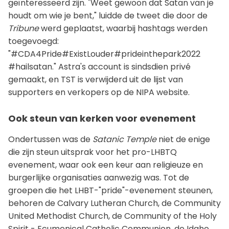
geïnteresseerd zijn. "Weet gewoon dat Satan van je
houdt om wie je bent," luidde de tweet die door de
Tribune
werd geplaatst, waarbij hashtags werden
toegevoegd:
"#CDA4Pride#ExistLouder#prideinthepark2022
#hailsatan." Astra's account is sindsdien privé
gemaakt, en TST is verwijderd uit de lijst van
supporters en verkopers op de NIPA website.
Ook steun van kerken voor evenement
Ondertussen was de
Satanic Temple
niet de enige
die zijn steun uitsprak voor het pro-LHBTQ
evenement, waar ook een keur aan religieuze en
burgerlijke organisaties aanwezig was. Tot de
groepen die het LHBT-"pride"-evenement steunen,
behoren de Calvary Lutheran Church, de Community
United Methodist Church, de Community of the Holy
Spirit - Ecumenical Catholic Communion, de Idaho