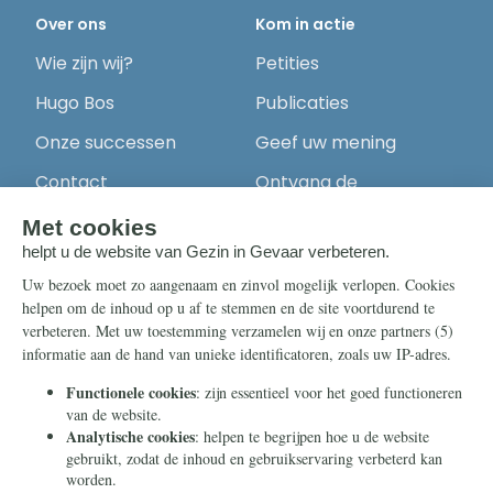
Over ons
Kom in actie
Wie zijn wij?
Petities
Hugo Bos
Publicaties
Onze successen
Geef uw mening
Contact
Ontvang de
nieuwsbrief
Steun ons
Info
Nieuwsbrief
Contact
Eenmalig
Ontvang onze
Telegram-berichten
Maandelijks
Privacy
Periodiek
Nalaten