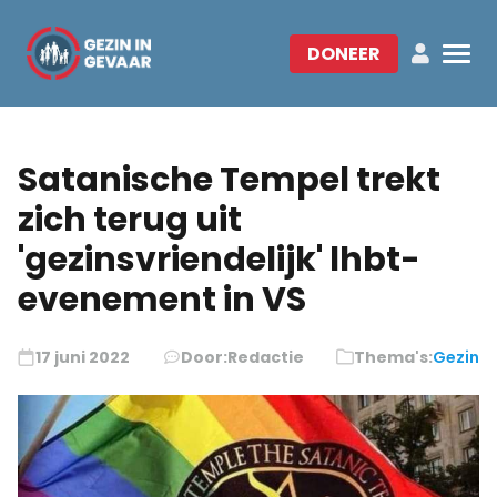
DONEER
Satanische Tempel trekt
zich terug uit
'gezinsvriendelijk' lhbt-
evenement in VS
17 juni 2022
Door:
Redactie
Thema's:
Gezin