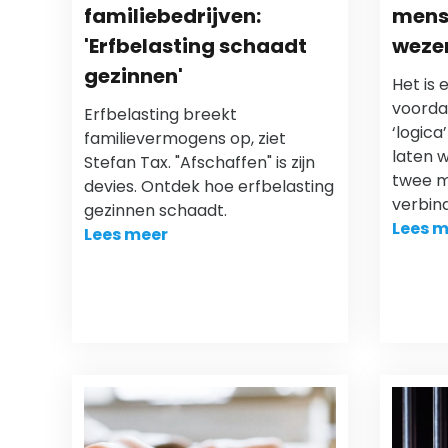
familiebedrijven:
mens
'Erfbelasting schaadt
wezen
gezinnen'
Het is 
voordat
Erfbelasting breekt
‘logic
familievermogens op, ziet
laten 
Stefan Tax. "Afschaffen" is zijn
twee m
devies. Ontdek hoe erfbelasting
verbin
gezinnen schaadt.
Lees m
Lees meer