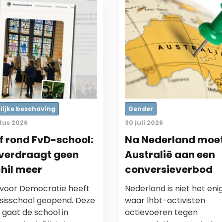
lijke beschaving
Gender
tus 2026
30 juli 2026
 rond FvD-school:
Na Nederland moe
 verdraagt geen
Australië aan een
hil meer
conversieverbod
voor Democratie heeft
Nederland is niet het eni
sisschool geopend. Deze
waar lhbt-activisten
gaat de school in
actievoeren tegen