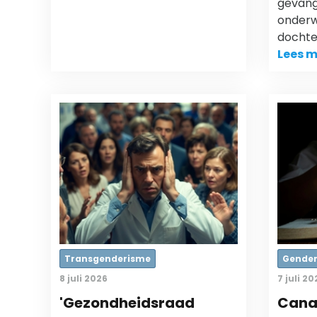
gevange
onderw
dochte
Lees m
Transgenderisme
Gende
8 juli 2026
7 juli 20
'Gezondheidsraad
Cana