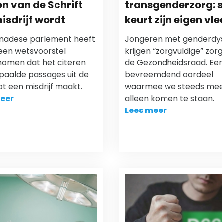
en van de Schrift
transgenderzorg: 
isdrijf wordt
keurt zijn eigen vle
nadese parlement heeft
Jongeren met genderdys
 een wetsvoorstel
krijgen “zorgvuldige” zorg
omen dat het citeren
de Gezondheidsraad. Ee
paalde passages uit de
bevreemdend oordeel
tot een misdrijf maakt.
waarmee we steeds me
eer
alleen komen te staan.
Lees meer