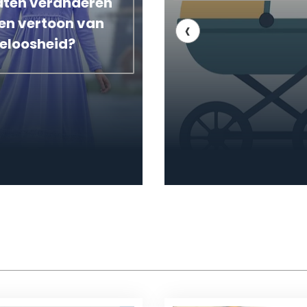
aten veranderen
‹
een vertoon van
eloosheid?