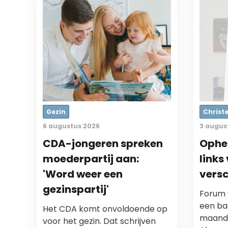
Gezin
Christe
6 augustus 2026
3 augus
CDA-jongeren spreken
Ophef
moederpartij aan:
links
'Word weer een
versc
gezinspartij'
Forum 
een ba
Het CDA komt onvoldoende op
maand 
voor het gezin. Dat schrijven