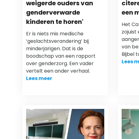
weigerde ouders van
citer
genderverwarde
een m
kinderen te horen'
Het Ca
zojuist
Er is niets mis medische
aangen
‘geslachtsverandering’ bij
van be
minderjarigen. Dat is de
Bijbel 
boodschap van een rapport
Lees m
over genderzorg. Een vader
vertelt een ander verhaal.
Lees meer