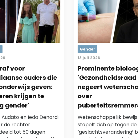
r
Gender
026
13 juli 2026
raf voor
Prominente bioloo
liaanse ouders die
'Gezondheidsraad
onderwijs geven:
negeert wetensch
eren krijgen te
over
g gender'
puberteitsremmer
 Audato en Ieda Denardi
Wetenschappelijk bewijs
or de rechter
stapelt zich op tegen de
deeld tot 50 dagen
‘geslachtsverandering’ bi