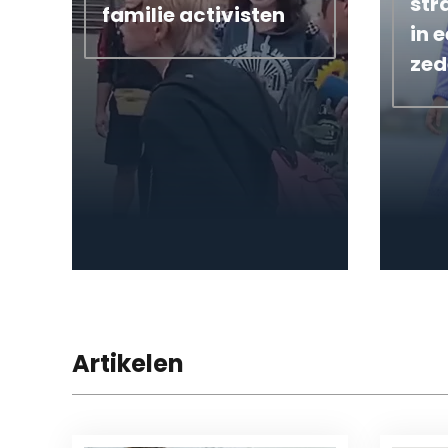
str
familie activisten
in 
zed
Artikelen