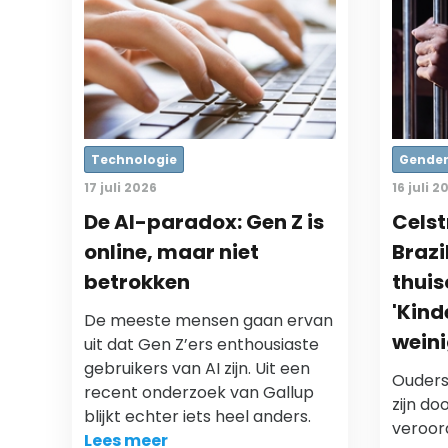
Technologie
Gende
17 juli 2026
16 juli 2
De AI-paradox: Gen Z is
Celst
online, maar niet
Brazi
betrokken
thuis
'Kind
De meeste mensen gaan ervan
weini
uit dat Gen Z’ers enthousiaste
gebruikers van AI zijn. Uit een
Ouders
recent onderzoek van Gallup
zijn do
blijkt echter iets heel anders.
veroor
Lees meer