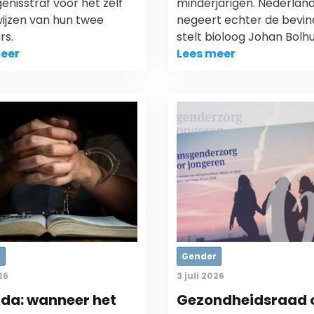
nisstraf voor het zelf
minderjarigen. Nederlan
ijzen van hun twee
negeert echter de bevin
rs.
stelt bioloog Johan Bolhu
eer
Lees meer
r
Gender
26
3 juli 2026
da: wanneer het
Gezondheidsraad 