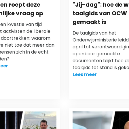
en roept deze
"Jij-dag": hoe de 
lijke vraag op
taalgids van OCW
gemaakt is
een kwestie van tijd
 activisten de liberale
De taalgids van het
a’ doortrekken: waarom
Onderwijsministerie leidd
we niet toe dat meer dan
april tot verontwaardigin
ensen zich in de echt
openbaar gemaakte
den?
documenten blijkt hoe d
eer
taalgids tot stand is ge
Lees meer