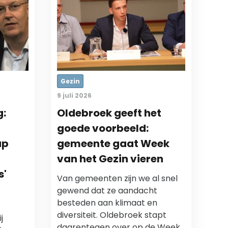
Gezin
9 juli 2026
g:
Oldebroek geeft het
goede voorbeeld:
ap
gemeente gaat Week
van het Gezin vieren
s'
Van gemeenten zijn we al snel
gewend dat ze aandacht
besteden aan klimaat en
diversiteit. Oldebroek stapt
j
daarentegen over op de Week