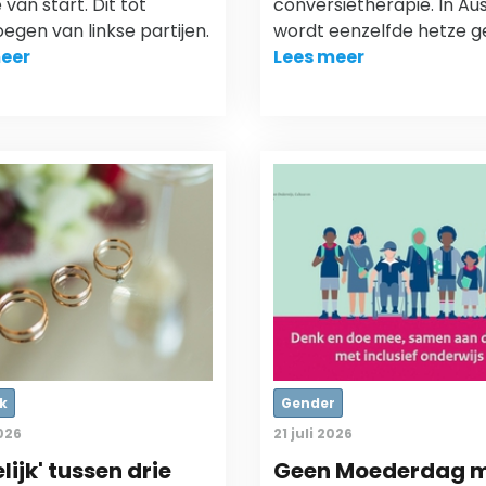
van start. Dit tot
conversietherapie. In Aus
egen van linkse partijen.
wordt eenzelfde hetze g
eer
Lees meer
k
Gender
2026
21 juli 2026
lijk' tussen drie
Geen Moederdag 