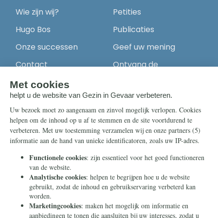
Wie zijn wij?
Petities
Hugo Bos
Publicaties
Onze successen
Geef uw mening
Contact
Ontvang de
nieuwsbrief
Steun ons
Info
Nieuwsbrief
Contact
Eenmalig
Ontvang onze
Telegram-berichten
Maandelijks
Privacy
Periodiek
Nalaten
Zelf overschrijven