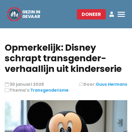
DONEER
Opmerkelijk: Disney
schrapt transgender-
verhaallijn uit kinderserie
30 januari 2025
Door:
Guus Hermans
Thema's:
Transgenderisme