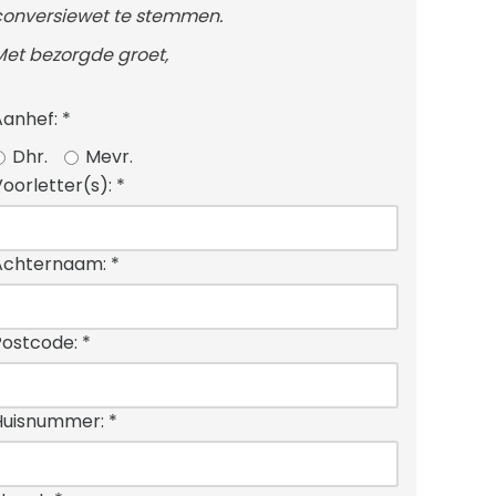
conversiewet te stemmen.
Met bezorgde groet,
Aanhef:
*
Dhr.
Mevr.
Voorletter(s):
*
Achternaam:
*
Postcode:
*
Huisnummer:
*