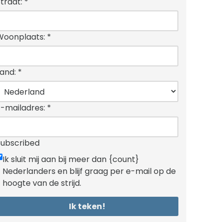
Straat:
*
Woonplaats:
*
Land:
*
E-mailadres:
*
Subscribed
Ik sluit mij aan bij meer dan {count}
Nederlanders en blijf graag per e-mail op de
hoogte van de strijd.
Ik teken!