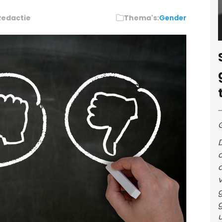
Redactie
Thema's:
Gender
c
v
g