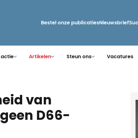
Bestel onze publicaties
Nieuwsbrief
Su
 actie
Artikelen
Steun ons
Vacatures
heid van
 geen D66-