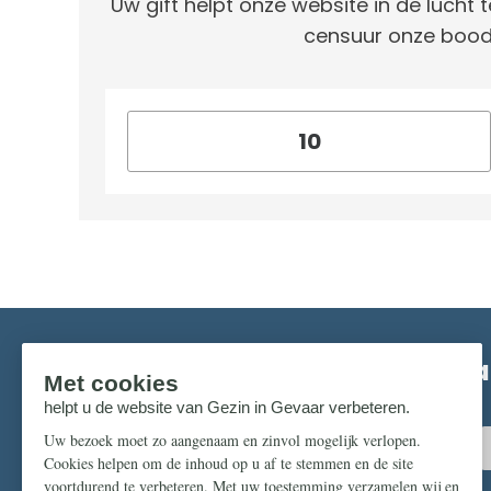
Uw gift helpt onze website in de lucht t
censuur onze bood
Mis niks in de strijd om ons pr
Zorg dat u geen enkel belangrijk artikel mist.