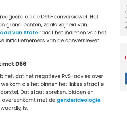
D
v
gereageerd op de D66-conversiewet. Het
p
b
an grondrechten, zoals vrijheid van
u
aad van State
raadt het indienen van het
kse initiatiefnemers van de conversiewet
nt met D66
 kabinet, dat het negatieve RvS-advies over
en welkom als het binnen het linkse straatje
oorstel. Dat staat spreken, bidden en
et overeenkomt met de
genderideologie
.
nwaardig is.