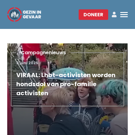
DONEER
Campagnenieuws
2 juni 2025
VIRAAL: Lhbt-activisten worden
hondsdol van pro-familie
activisten