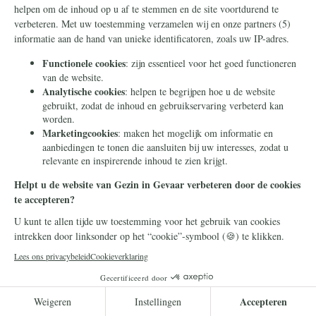
23 juni 2026
Waarom deugdzaamheid de
beste manier is om het
familievermogen door te
geven
Veel families weten hoe ze vermogen
moeten opbouwen, maar veel minder
weten hoe ze dat op een manier
kunnen doorgeven die de volgende
generatie sterker maakt.
Lees meer