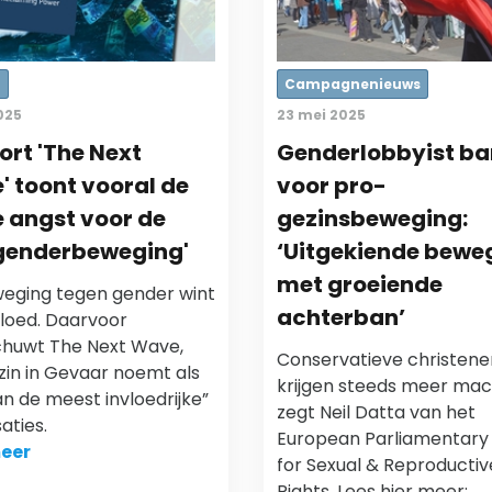
r
Campagnenieuws
2025
23 mei 2025
rt 'The Next
Genderlobbyist b
 toont vooral de
voor pro-
e angst voor de
gezinsbeweging:
igenderbeweging'
‘Uitgekiende bewe
met groeiende
eging tegen gender wint
achterban’
vloed. Daarvoor
huwt The Next Wave,
Conservatieve christene
zin in Gevaar noemt als
krijgen steeds meer mac
n de meest invloedrijke”
zegt Neil Datta van het
aties.
European Parliamentary
eer
for Sexual & Reproductiv
Rights. Lees hier meer: