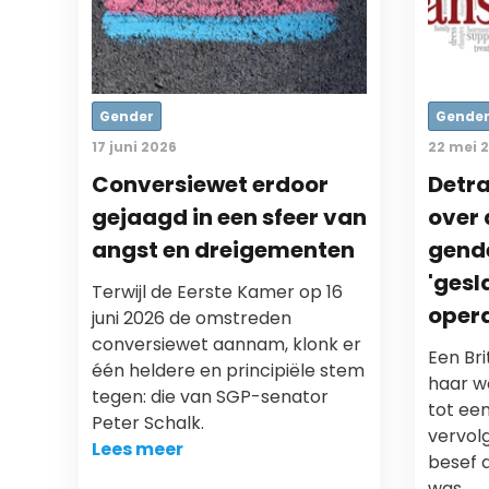
Gender
Gende
17 juni 2026
22 mei 
Conversiewet erdoor
Detra
gejaagd in een sfeer van
over 
angst en dreigementen
gende
'ges
Terwijl de Eerste Kamer op 16
opera
juni 2026 de omstreden
conversiewet aannam, klonk er
Een Br
één heldere en principiële stem
haar wo
tegen: die van SGP-senator
tot een
Peter Schalk.
vervolg
Lees meer
besef d
was