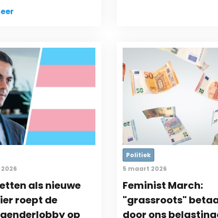
eer
Politiek
 2026
5 maart 2026
etten als nieuwe
Feminist March:
er roept de
"grassroots" beta
sgenderlobby op
door ons belasting