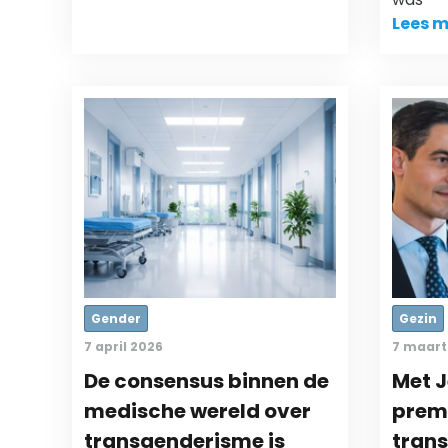
Lees m
Gender
Gezin
7 april 2026
7 maart
De consensus binnen de
Met J
medische wereld over
premi
transgenderisme is
tran