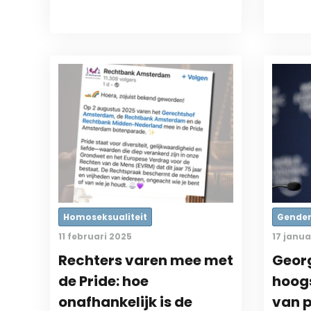
Homoseksualiteit
Gende
11 februari 2025
17 janua
Rechters varen mee met
Georg
de Pride: hoe
hoog
onafhankelijk is de
van p