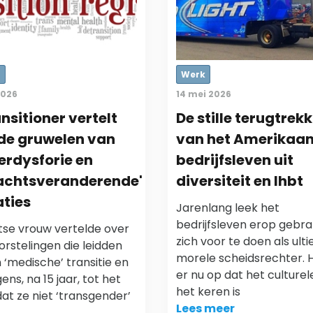
r
Werk
2026
14 mei 2026
nsitioner vertelt
De stille terugtrek
de gruwelen van
van het Amerikaa
rdysforie en
bedrijfsleven uit
lachtsveranderende'
diversiteit en lhbt
ties
Jarenlang leek het
bedrijfsleven erop gebr
itse vrouw vertelde over
zich voor te doen als ult
rstelingen die leidden
morele scheidsrechter. He
 ‘medische’ transitie en
er nu op dat het culturele
ens, na 15 jaar, tot het
het keren is
at ze niet ‘transgender’
Lees meer