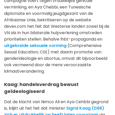
campagne voert tegen vrouwelijke genitale
verminking, en Aya Chebbi, een Tunesische
diplomate en voormalig jeugdgezant van de
Afrikaanse Unie, bekritiseren op de website
devex.com het feit dat Westerse landen zowel bij de
VN als in hun bilaterale hulpverlening omstreden
prioriteiten stellen. Behalve lhbt-propaganda en
uitgebreide seksuele vorming
(Comprehensive
Sexual Education, CSE) met daarin promotie van
genderideologie en abortus, omvat dit bijvoorbeeld
ook vermeend door de mens veroorzaakte
klimaatverandering.
Kaag: handelsverdrag bewust
geïdeologiseerd
Dat de klacht van Nimco Ali en Aya Cehbbi gegrond
is, blijkt uit het feit dat minister
Sigrid Kaag (D66)
zich er uitdrukkelijk op heeft laten voorstaan
via