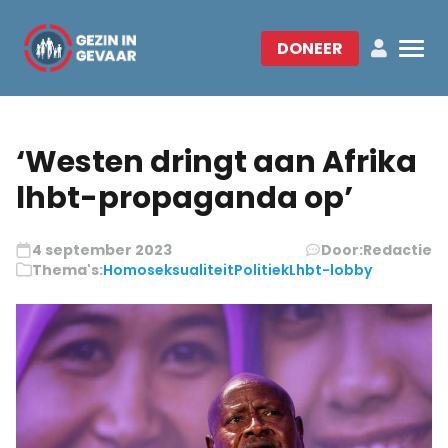
DONEER
‘Westen dringt aan Afrika
lhbt-propaganda op’
4 september 2023
Door:
Redactie
Thema's:
Homoseksualiteit
Politiek
Lhbt-lobby