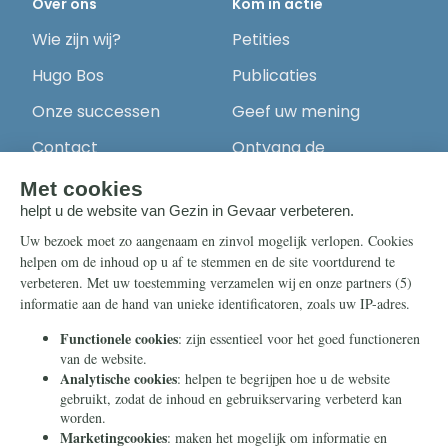
Over ons
Kom in actie
Wie zijn wij?
Petities
Hugo Bos
Publicaties
Onze successen
Geef uw mening
Contact
Ontvang de
nieuwsbrief
Steun ons
Info
Nieuwsbrief
Contact
Eenmalig
Ontvang onze
Telegram-berichten
Maandelijks
Privacy
Periodiek
Nalaten