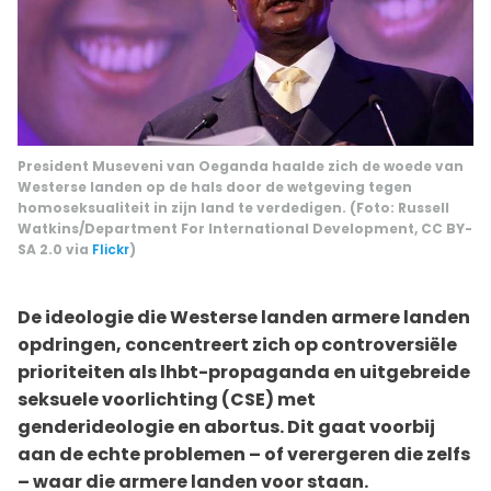
President Museveni van Oeganda haalde zich de woede van
Westerse landen op de hals door de wetgeving tegen
homoseksualiteit in zijn land te verdedigen. (Foto: Russell
Watkins/Department For International Development, CC BY-
SA 2.0 via
Flickr
)
De ideologie die Westerse landen armere landen
opdringen, concentreert zich op controversiële
prioriteiten als lhbt-propaganda en uitgebreide
seksuele voorlichting (CSE) met
genderideologie en abortus. Dit gaat voorbij
aan de echte problemen – of verergeren die zelfs
– waar die armere landen voor staan.