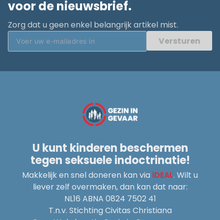
voor de nieuwsbrief.
Zorg dat u geen enkel belangrijk artikel mist.
Versturen
U kunt kinderen beschermen
tegen seksuele indoctrinatie!
Makkelijk en snel doneren kan via
iDEAL
. Wilt u
liever zelf overmaken, dan kan dat naar:
NL16 ABNA 0824 7502 41
T.n.v. Stichting Civitas Christiana