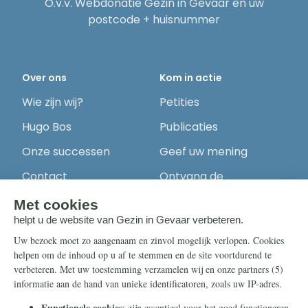
O.v.v. Webdonatie Gezin in Gevaar en uw
postcode + huisnummer
Over ons
Kom in actie
Wie zijn wij?
Petities
Hugo Bos
Publicaties
Onze successen
Geef uw mening
Contact
Ontvang de
nieuwsbrief
Steun ons
Info
Nieuwsbrief
Contact
Eenmalig
Ontvang onze
Telegram-berichten