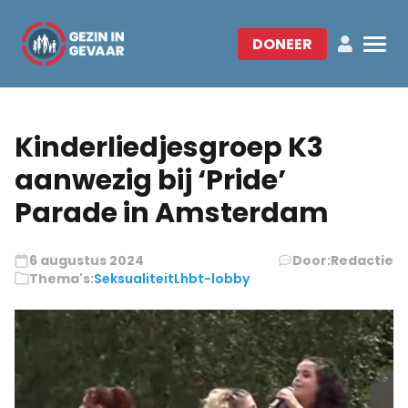
DONEER
Kinderliedjesgroep K3
aanwezig bij ‘Pride’
Parade in Amsterdam
6 augustus 2024
Door:
Redactie
Thema's:
Seksualiteit
Lhbt-lobby