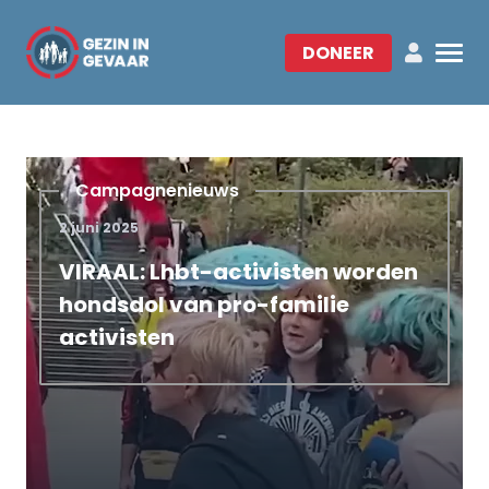
DONEER
Campagnenieuws
2 juni 2025
VIRAAL: Lhbt-activisten worden
hondsdol van pro-familie
activisten