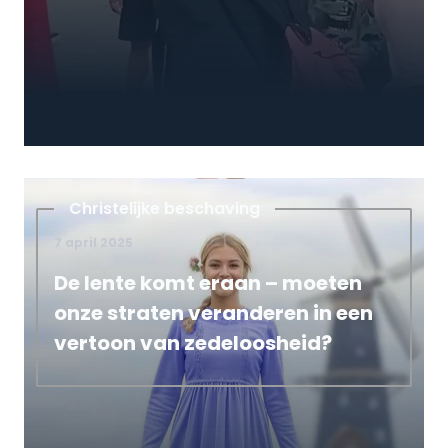
Christelijke beschaving
7 april 2025
De lente komt eraan – moeten
onze straten veranderen in een
vertoon van zedeloosheid?