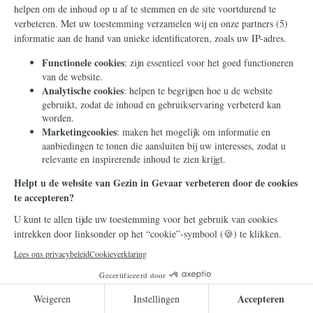
Frank en Esther verloren hun
dochter aan
'geslachtsverandering': "Ons
gezin is verwoest"
De ouders waren ontzet toen hun
inmiddels 23-jarige dochter aangaf als
man door het leven te willen gaan. "Als
ouders voel je: dit klopt niet."
Lees meer