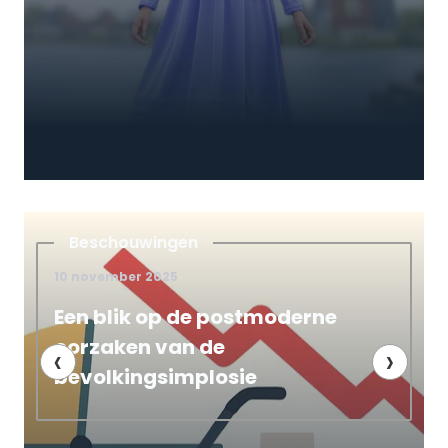
Satanisme
4 december 2025
moderne
Bol.com haalt seksuele 
uit de handel. Wanneer 
‹
›
demonische kinderboek