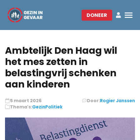
DONEER
Ambtelijk Den Haag wil
het mes zetten in
belastingvrij schenken
aan kinderen
5 maart 2026
Door:
Rogier Janssen
Thema's:
Gezin
Politiek