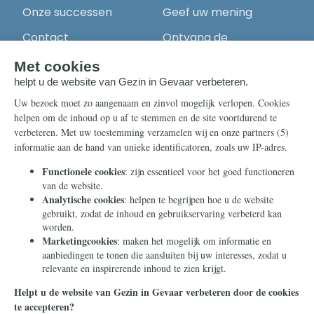
Onze successen
Geef uw mening
Contact
Ontvang de
nieuwsbrief
Steun ons
Info
Nieuwsbrief
Contact
Eenmalig
Ontvang onze
Telegram-berichten
Maandelijks
Privacy
Periodiek
Nalaten
Zelf overschrijven