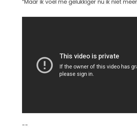
“Maar ik voel me gelukkiger nu ik niet meer
--