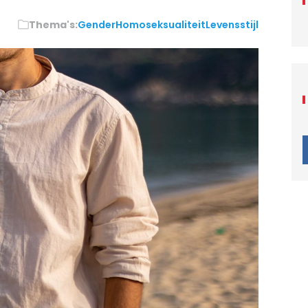
Thema's:
Gender
Homoseksualiteit
Levensstijl