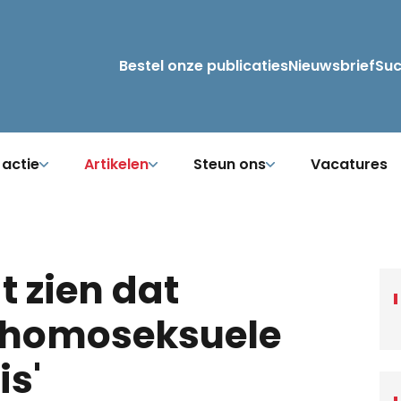
Bestel onze publicaties
Nieuwsbrief
Su
 actie
Artikelen
Steun ons
Vacatures
t zien dat
 homoseksuele
is'