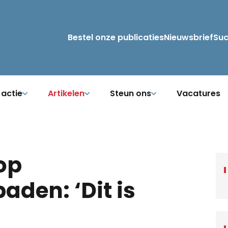
Bestel onze publicaties
Nieuwsbrief
Su
 actie
Artikelen
Steun ons
Vacatures
 op
den: ‘Dit is