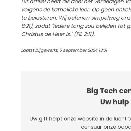
Dit artikel heeft als doel het verdedigen 
volgens de katholieke leer. Op geen enke
te belasteren. Wij oefenen simpelweg onze
8:21), zodat "iedere tong zou belijden tot
Christus de Heer is." (Fil. 2:11).
Laatst bijgewerkt: 5 september 2024 13:31
Big Tech cen
Uw hulp 
Uw gift helpt onze website in de lucht t
censuur onze bood