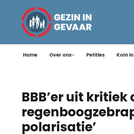
Home
Over ons
Petities
Kom in
BBB’er uit kritiek
regenboogzebrapa
polarisatie’