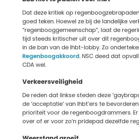
Dat deze kritiek op regenboogzebrapaden a
goed teken. Hoewel ze bij de landelijke v
“regenbooggemeenschap”, laat de regerin
tijd steeds kritischer uit over dit regenboo
in de ban van de lhbt-lobby. Zo onderteke
Regenboogakkoord
. NSC deed dat opvall
CDA wel.
Verkeersveiligheid
De reden dat linkse steden deze ‘gaybra
de ‘acceptatie’ van lhbt’ers te bevorderen.
prioriteit voor de regenboogdrammers. Er i
over of er voor zo’n pridepad dezelfde reg
Weerstand groeit