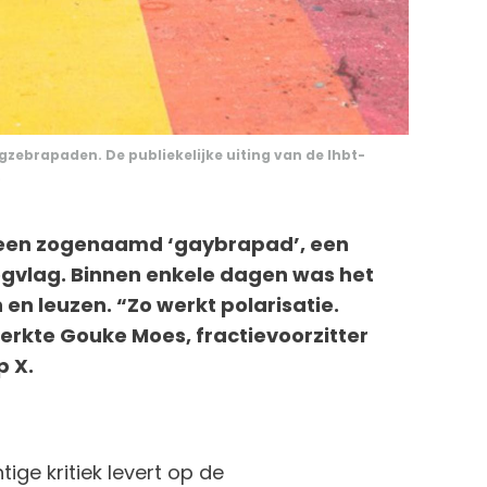
gzebrapaden. De publiekelijke uiting van de lhbt-
.
t een zogenaamd ‘gaybrapad’, een
gvlag. Binnen enkele dagen was het
n leuzen. “Zo werkt polarisatie.
rkte Gouke Moes, fractievoorzitter
p X.
ige kritiek levert op de