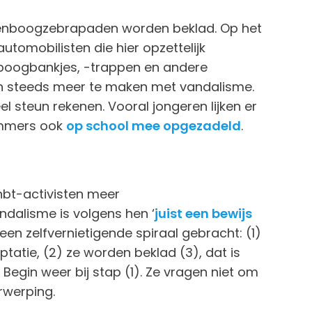
genboogzebrapaden worden beklad. Op het
 automobilisten die hier opzettelijk
boogbankjes, -trappen en andere
jgen steeds meer te maken met vandalisme.
l steun rekenen. Vooral jongeren lijken er
 immers ook
op school mee opgezadeld
.
hbt-activisten meer
ndalisme is volgens hen ‘
juist een bewijs
n een zelfvernietigende spiraal gebracht: (1)
tie, (2) ze worden beklad (3), dat is
Begin weer bij stap (1). Ze vragen niet om
rwerping.