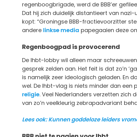
regenboogbrigade, werd de BBB’er gefileerd
Dat hij zich duidelijk distantieert van nazi
kopt: “Groningse BBB-fractievoorzitter stel
andere
linkse media
papegaaien deze one
Regenboogpad is provocerend
De lhbt-lobby wil alleen maar schreeuwen 
gesprek zelden aan. Het feit is dat zo’n ‘g
is namelijk zeer ideologisch geladen. En 
wel. De lhbt-vlag is niets minder dan een p
religie
. Veel Nederlanders verzetten zich
van zo’n veelkleurig zebrapadvariant beha
Lees ook: Kunnen goddeloze leiders vr
BBB niet te paaien voor lhbt