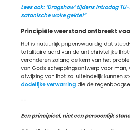
Lees ook: ‘Dragshow’ tijdens introdag TU-
satanische woke gekte!”
Principiële weerstand ontbreekt va
Het is natuurlijk prijzenswaardig dat st
totalitaire aard van de antichristelijke lhbt-
veranderen zolang de kern van het probl
van Gods scheppingsontwerp voor man, vro
afwijzing van lhbt zal uiteindelijk kunnen
dodelijke verwarring
die de regenboogsek
--
Een principieel, niet een persoonlijk sta