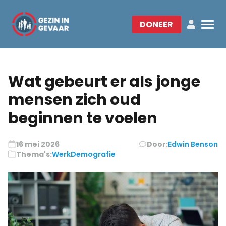
DONEER
Wat gebeurt er als jonge
mensen zich oud
beginnen te voelen
16 mei 2026
Door:
Edwin Benson
Thema's:
Werk
Demografie