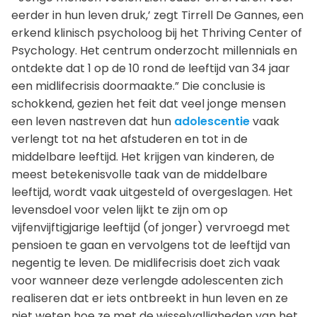
eerder in hun leven druk,’ zegt Tirrell De Gannes, een
erkend klinisch psycholoog bij het Thriving Center of
Psychology. Het centrum onderzocht millennials en
ontdekte dat 1 op de 10 rond de leeftijd van 34 jaar
een midlifecrisis doormaakte.” Die conclusie is
schokkend, gezien het feit dat veel jonge mensen
een leven nastreven dat hun
adolescentie
vaak
verlengt tot na het afstuderen en tot in de
middelbare leeftijd. Het krijgen van kinderen, de
meest betekenisvolle taak van de middelbare
leeftijd, wordt vaak uitgesteld of overgeslagen. Het
levensdoel voor velen lijkt te zijn om op
vijfenvijftigjarige leeftijd (of jonger) vervroegd met
pensioen te gaan en vervolgens tot de leeftijd van
negentig te leven. De midlifecrisis doet zich vaak
voor wanneer deze verlengde adolescenten zich
realiseren dat er iets ontbreekt in hun leven en ze
niet weten hoe ze met de wisselvalligheden van het