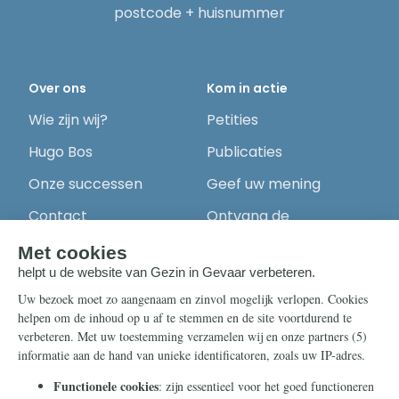
postcode + huisnummer
Over ons
Kom in actie
Wie zijn wij?
Petities
Hugo Bos
Publicaties
Onze successen
Geef uw mening
Contact
Ontvang de
nieuwsbrief
Steun ons
Info
Nieuwsbrief
Contact
Eenmalig
Ontvang onze
Telegram-berichten
Maandelijks