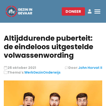
DONEER
Altijddurende puberteit:
de eindeloos uitgestelde
volwassenwording
26 oktober 2021
Door:
John Horvat II
Thema's:
Werk
Gezin
Onderwijs