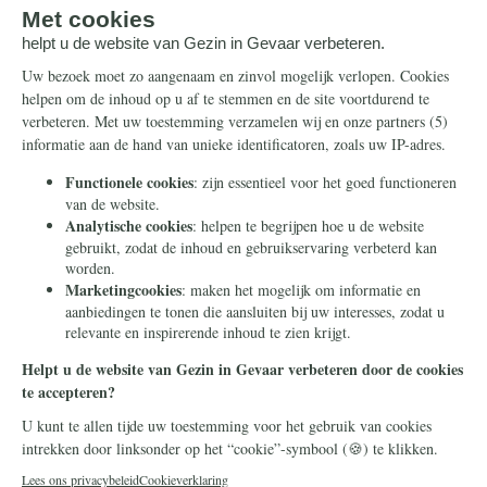
nieuwsbrief
Steun ons
Info
Nieuwsbrief
Contact
Eenmalig
Ontvang onze
Telegram-berichten
Maandelijks
Privacy
Periodiek
Nalaten
Zelf overschrijven
© 2026 Stichting Civitas Christiana
Cookieverklaring
Privacy