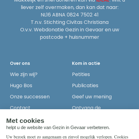
liever zelf overmaken, dan kan dat naar:
NL16 ABNA 0824 7502 41
T.n.v. Stichting Civitas Christiana
O.v.v. Webdonatie Gezin in Gevaar en uw
postcode + huisnummer
Over ons
Kom in actie
Wie zijn wij?
Petities
Hugo Bos
Publicaties
Onze successen
Geef uw mening
Contact
Ontvang de
nieuwsbrief
Steun ons
Info