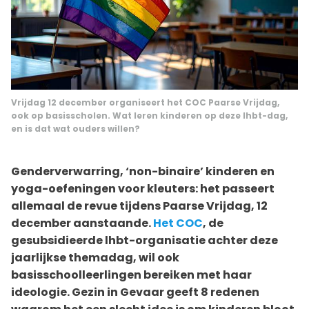
Vrijdag 12 december organiseert het COC Paarse Vrijdag,
ook op basisscholen. Wat leren kinderen op deze lhbt-dag,
en is dat wat ouders willen?
Genderverwarring, ‘non-binaire’ kinderen en
yoga-oefeningen voor kleuters: het passeert
allemaal de revue tijdens Paarse Vrijdag, 12
december aanstaande.
Het COC
, de
gesubsidieerde lhbt-organisatie achter deze
jaarlijkse themadag, wil ook
basisschoolleerlingen bereiken met haar
ideologie. Gezin in Gevaar geeft 8 redenen