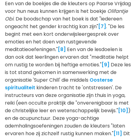
Een van de boekjes die de kleuters op Paarse Vrijdag
voor hun neus kunnen krijgen is het boekje
Olifantje
Obi
. De boodschap van het boek is dat "iedereen
ongeacht het gender krachtig kan zijn"
[7]
. "De les
begint met een kort onderwijsleergesprek over
emoties en het doen van rustgevende
meditatieoefeningen."
[8]
Een van de lesdoelen is
dan ook dat leerlingen ervaren dat "meditatie helpt
om rustig te worden bij heftige emoties."
[9]
Deze les
is tot stand gekomen in samenwerking met de
organisatie 'Super Chill' die middels
Oosterse
spiritualiteit
kinderen tracht te 'ontstressen'. De
instructeurs van deze organisatie zijn thuis in yoga,
reiki (een occulte praktijk die "onverenigbaar is met
de christelijke leer en wetenschappelijk bewijs."
[10]
)
en de acupunctuur. Deze yoga-achtige
ademhalingsoefeningen zouden de kleuters "laten
ervaren hoe zij zichzelf rustig kunnen maken."
[11]
Dit