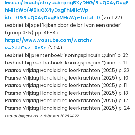
lesson/teach/stayac5njmgBXyD9G/BiuQX4yDxgF
hMHcWp/#BiuQX4yDxgFhMHcWp-
idx=0&BiuQX4yDxgFhMHcWp-total=0
(v.a. 1:22)
Lesbrief bij spel 'kijken door de bril van een ander'
(groep 3-5) pp. 45-47
https://www.youtube.com/watch?
v=3JJOvz_XxSo
(2:04)
Lesbrief bij prentenboek 'Koningspinguïn Quinn' p. 32
Lesbrief bij prentenboek 'Koningspinguïn Quinn' p. 31
Paarse Vrijdag Handleiding leerkrachten (2025) p. 22
Paarse Vrijdag Handleiding leerkrachten (2025) p. 10
Paarse Vrijdag Handleiding leerkrachten (2025) p. 11
Paarse Vrijdag Handleiding leerkrachten (2025) p. 13
Paarse Vrijdag Handleiding leerkrachten (2025) p. 17
Paarse Vrijdag Handleiding leerkrachten (2025) p. 24
Laatst bijgewerkt: 6 februari 2026 14:22