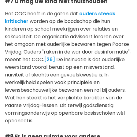
#7 U mag uw kind niet thuishouden
Het COC heeft in de gaten dat
ouders steeds
kritischer
worden op de boodschap die hun
kinderen op school meekrijgen over relaties en
seksualiteit. De organisatie adviseert leraren over
het omgaan met ouderlijke bezwaren tegen Paarse
Vrijdag. Ouders "raken in de war door desinformatie",
meent het COC.
[26]
De insinuatie is dat ouderlijke
weerstand vooral berust op een misverstand,
naïviteit of slechts een gevoelskwestie is. In
werkelijkheid spelen vaak principiële en
levensbeschouwelijke bezwaren een rol bij ouders.
Wat hen steekt is het verplichte karakter van de
Paarse Vrijdag-lessen. Dit terwijl godsdienstig
vormingsonderwijs op openbare basisscholen wél
optioneel is.
#8 Er is geen ruimte voor andere