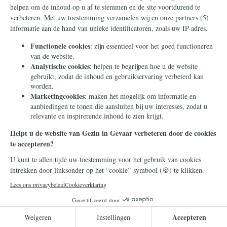
Nieuwsbrief
Contact
Eenmalig
Ontvang onze
Telegram-berichten
Maandelijks
Privacy
Periodiek
Nalaten
Zelf overschrijven
© 2026 Stichting Civitas Christiana
Cookieverklaring
Privacy
DONEER