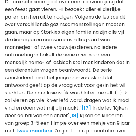
De animatieserie gaat over een ooievaarsjong dat
een feest gaat vieren. Hij bezoekt allerlei dierlijke
paren om hen uit te nodigen. Volgens de les zou dit
over verschillende gezinssamenstellingen moeten
gaan, maar op Storkies eigen familie na zijn alle vijf
de dierenparen een samenstelling van twee
mannetjes- of twee vrouwtjesdieren. Na iedere
ontmoeting schakelt de serie over naar een
menselijk homo- of lesbisch stel met kinderen dat in
een dierentuin vragen beantwoordt. De serie
concludeert met het jonge ooievaarskind dat
antwoord geeft op de vraag wat voor gezin het wil
stichten. De conclusie is: "ik word later mezelf. (...) Ik
zal vieren op wie ik verliefd word, dragen wat ik mooi
vind en doen wat míj blij maakt.”
[17]
In de les 'Kijken
door de bril van een ander'
[18]
kijken de kinderen
van groep 3-5 een filmpje over een meisje van 9 jaar
met
twee moeders
. Ze geeft een presentatie over