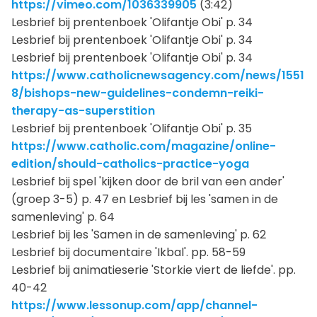
https://vimeo.com/1036339905
(3:42)
Lesbrief bij prentenboek 'Olifantje Obi' p. 34
Lesbrief bij prentenboek 'Olifantje Obi' p. 34
Lesbrief bij prentenboek 'Olifantje Obi' p. 34
https://www.catholicnewsagency.com/news/1551
8/bishops-new-guidelines-condemn-reiki-
therapy-as-superstition
Lesbrief bij prentenboek 'Olifantje Obi' p. 35
https://www.catholic.com/magazine/online-
edition/should-catholics-practice-yoga
Lesbrief bij spel 'kijken door de bril van een ander'
(groep 3-5) p. 47 en Lesbrief bij les 'samen in de
samenleving' p. 64
Lesbrief bij les 'Samen in de samenleving' p. 62
Lesbrief bij documentaire 'Ikbal'. pp. 58-59
Lesbrief bij animatieserie 'Storkie viert de liefde'. pp.
40-42
https://www.lessonup.com/app/channel-