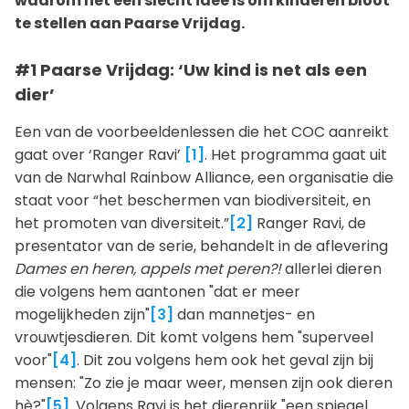
waarom het een slecht idee is om kinderen bloot
te stellen aan Paarse Vrijdag.
#1 Paarse Vrijdag: ‘Uw kind is net als een
dier’
Een van de voorbeeldenlessen die het COC aanreikt
gaat over ‘Ranger Ravi’
[1]
. Het programma gaat uit
van de Narwhal Rainbow Alliance, een organisatie die
staat voor “het beschermen van biodiversiteit, en
het promoten van diversiteit.”
[2]
Ranger Ravi, de
presentator van de serie, behandelt in de aflevering
Dames en heren, appels met peren?!
allerlei dieren
die volgens hem aantonen "dat er meer
mogelijkheden zijn"
[3]
dan mannetjes- en
vrouwtjesdieren. Dit komt volgens hem "superveel
voor"
[4]
. Dit zou volgens hem ook het geval zijn bij
mensen: "Zo zie je maar weer, mensen zijn ook dieren
hè?"
[5]
. Volgens Ravi is het dierenrijk "een spiegel