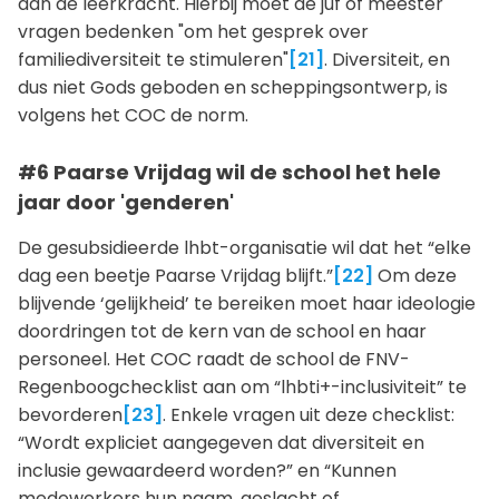
aan de leerkracht. Hierbij moet de juf of meester
vragen bedenken "om het gesprek over
familiediversiteit te stimuleren"
[21]
. Diversiteit, en
dus niet Gods geboden en scheppingsontwerp, is
volgens het COC de norm.
#6 Paarse Vrijdag wil de school het hele
jaar door 'genderen'
De gesubsidieerde lhbt-organisatie wil dat het “elke
dag een beetje Paarse Vrijdag blijft.”
[22]
Om deze
blijvende ‘gelijkheid’ te bereiken moet haar ideologie
doordringen tot de kern van de school en haar
personeel. Het COC raadt de school de FNV-
Regenboogchecklist aan om “lhbti+-inclusiviteit” te
bevorderen
[23]
. Enkele vragen uit deze checklist:
“Wordt expliciet aangegeven dat diversiteit en
inclusie gewaardeerd worden?” en “Kunnen
medewerkers hun naam, geslacht of