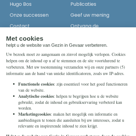
Hugo Bos
Publicaties
Onze successen
Geef uw mening
Contact
Ontvang de
nieuwsbrief
Steun ons
Info
Nieuwsbrief
Contact
Eenmalig
Ontvang onze
Telegram-berichten
Maandelijks
Privacy
Periodiek
Nalaten
Zelf overschrijven