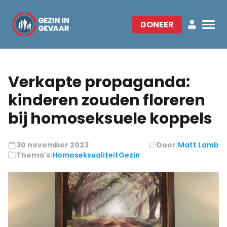
DONEER
Verkapte propaganda:
kinderen zouden floreren
bij homoseksuele koppels
30 november 2023
Door:
Matt Lamb
Thema's:
Homoseksualiteit
Gezin