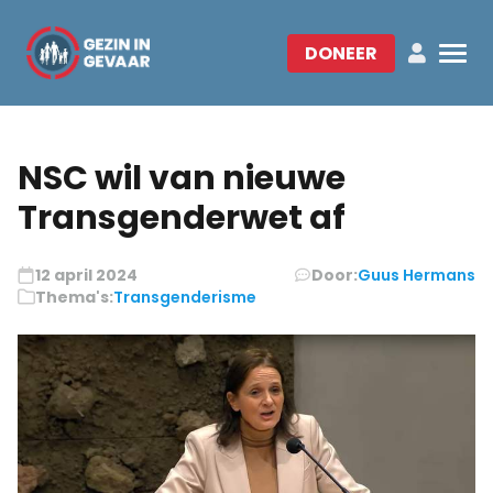
DONEER
NSC wil van nieuwe
Transgenderwet af
12 april 2024
Door:
Guus Hermans
Thema's:
Transgenderisme