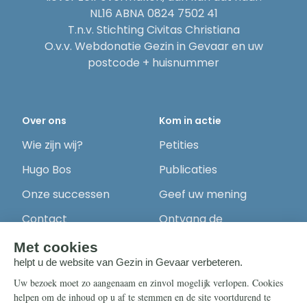
NL16 ABNA 0824 7502 41
T.n.v. Stichting Civitas Christiana
O.v.v. Webdonatie Gezin in Gevaar en uw
postcode + huisnummer
Over ons
Kom in actie
Wie zijn wij?
Petities
Hugo Bos
Publicaties
Onze successen
Geef uw mening
Contact
Ontvang de
nieuwsbrief
Steun ons
Info
Nieuwsbrief
Contact