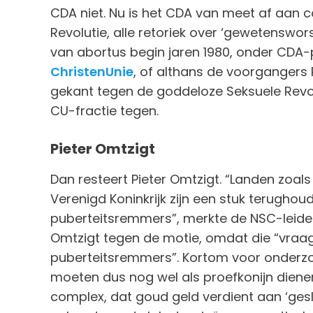
CDA niet. Nu is het CDA van meet af aan 
Revolutie, alle retoriek over ‘gewetenswors
van abortus begin jaren 1980, onder CDA-
ChristenUnie
, of althans de voorgangers R
gekant tegen de goddeloze Seksuele Revo
CU-fractie tegen.
Pieter Omtzigt
Dan resteert Pieter Omtzigt. “Landen zoal
Verenigd Koninkrijk zijn een stuk terugh
puberteitsremmers”, merkte de NSC-leider 
Omtzigt tegen de motie, omdat die “vraa
puberteitsremmers”. Kortom voor onderzo
moeten dus nog wel als proefkonijn dien
complex, dat goud geld verdient aan ‘ges