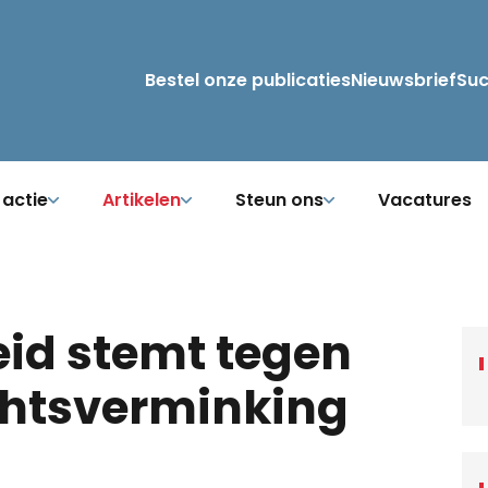
Bestel onze publicaties
Nieuwsbrief
Su
 actie
Artikelen
Steun ons
Vacatures
d stemt tegen
chtsverminking