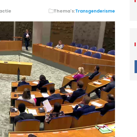
actie
Thema's:
Transgenderisme