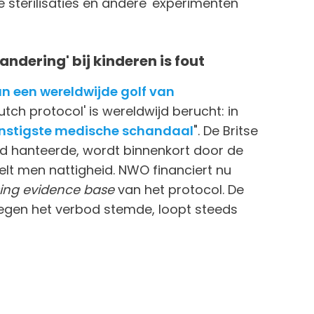
sterilisaties en andere 'experimenten'
ndering' bij kinderen is fout
n een wereldwijde golf van
tch protocol' is wereldwijd berucht: in
nstigste medische schandaal
". De Britse
tijd hanteerde, wordt binnenkort door de
elt men nattigheid. NWO financiert nu
ing evidence base
van het protocol. De
gen het verbod stemde, loopt steeds