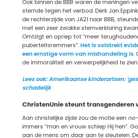
Ook binnen de BBB waren de meningen verde
stemde tegen het verbod. Derk Jan Eppink
de rechterzijde van JA21 naar BBB, steun
met een zeer zwakke stemverklaring kwam,
Omtzigt en opriep tot “meer terughouden
puberteitsremmers”.
Het is volstrekt evi
een ernstige vorm van mishandeling is
.
de immoraliteit en verwerpelijkheid te zien
Lees ook: Amerikaanse kinderartsen: 'ges
schadelijk
ChristenUnie steunt transgenderen 
Aan christelijke zijde zou de motie een
no-
immers “man en vrouw schiep Hij hen”. God
aan de mens om daar aan te sleutelen. De