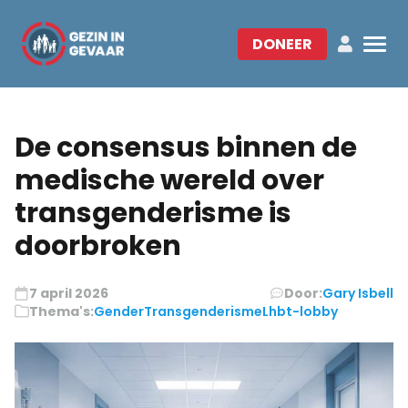
DONEER
De consensus binnen de
medische wereld over
transgenderisme is
doorbroken
7 april 2026
Door:
Gary Isbell
Thema's:
Gender
Transgenderisme
Lhbt-lobby