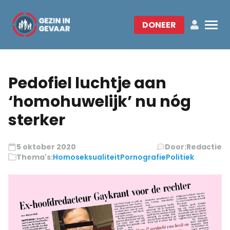
DONEER
Pedofiel luchtje aan
‘homohuwelijk’ nu nóg
sterker
5 oktober 2020
Door:
Redactie
Thema's:
Homoseksualiteit
Pornografie
Politiek