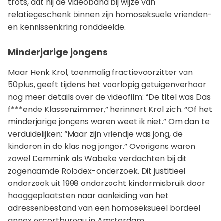
trots, dat hij de videoband bij wijze van
relatiegeschenk binnen zijn homoseksuele vrienden-
en kennissenkring ronddeelde.
Minderjarige jongens
Maar Henk Krol, toenmalig fractievoorzitter van
50plus, geeft tijdens het voorlopig getuigenverhoor
nog meer details over de videofilm: “De titel was Das
f***ende Klassenzimmer,” herinnert Krol zich. “Of het
minderjarige jongens waren weet ik niet.” Om dan te
verduidelijken: “Maar zijn vriendje was jong, de
kinderen in de klas nog jonger.” Overigens waren
zowel Demmink als Wabeke verdachten bij dit
zogenaamde Rolodex-onderzoek. Dit justitieel
onderzoek uit 1998 onderzocht kindermisbruik door
hooggeplaatsten naar aanleiding van het
adressenbestand van een homoseksueel bordeel
annex escortbureau in Amsterdam.