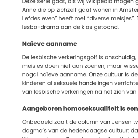
Deze serie gaat, als wij Wikipedia mogen g
Anne die op zichzelf gaat wonen in Amste
liefdesleven” heeft met “diverse meisjes”.
lesbo-drama aan de klas getoond.
Naïeve aanname
De lesbische verkeringsgolf is onschuldig,
meisjes doen niet aan zoenen, maar wissel
nogal naïeve aanname. Onze cultuur is d
kinderen al seksuele handelingen verrichte
van lesbische verkeringen na het zien van
Aangeboren homoseksualiteit is een
Onbedoeld zaait de column van Jensen twi
dogma’s van de hedendaagse cultuur: dat