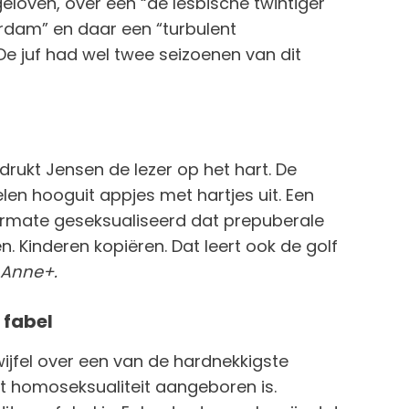
eloven, over een “de lesbische twintiger
rdam” en daar een “turbulent
 De juf had wel twee seizoenen van dit
 drukt Jensen de lezer op het hart. De
en hooguit appjes met hartjes uit. Een
ermate geseksualiseerd dat prepuberale
n. Kinderen kopiëren. Dat leert ook de golf
Anne+.
 fabel
jfel over een van de hardnekkigste
 homoseksualiteit aangeboren is.