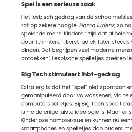
Spel is een serieuze zaak
Het lesbisch gedrag van de schoolmeisjes i
tot op zekere hoogte.
Homo ludens
, zo n
spelende mens. Kinderen zijn dat al helema
door te imiteren. Eerst ludiek, later steed
dingen. Dat begrijpen veel moderne mensen n
ontdekken’. Lesbische spelletjes creëren 
Big Tech stimuleert lhbt-gedrag
Extra erg is dat het “spel” niet spontaan en
gemanipuleerd door volwassenen, via telev
computerspelletjes. Bij Big Tech speelt da
isme de enige juiste ideologie is. Maar er
Kinderloze homoseksuelen kunnen nu een
smartphones en spelletjes dan ouders met