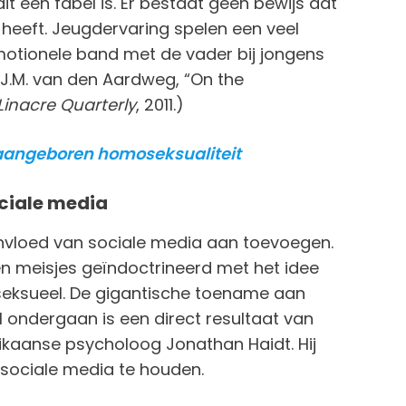
it een fabel is. Er bestaat geen bewijs dat
heeft. Jeugdervaring spelen een veel
emotionele band met de vader bij jongens
G.J.M. van den Aardweg, “On the
Linacre Quarterly
, 2011.)
 aangeboren homoseksualiteit
ciale media
e invloed van sociale media aan toevoegen.
 meisjes geïndoctrineerd met het idee
ansseksueel. De gigantische toename aan
l ondergaan is een direct resultaat van
kaanse psycholoog Jonathan Haidt. Hij
sociale media te houden.