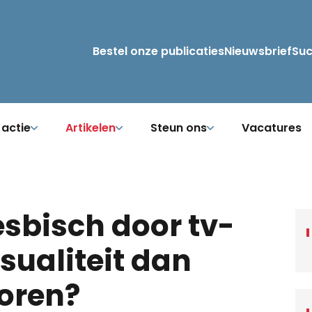
Bestel onze publicaties
Nieuwsbrief
Su
 actie
Artikelen
Steun ons
Vacatures
esbisch door tv-
sualiteit dan
oren?