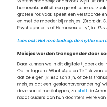
Wetenschappelijk onderzoek wijst uit dat d
homoseksualiteit een genetische oorzaak 
grotere rol: vaak speelt een verstoorde 
en met de moeder bij meisjes. (Bron: dr. 
Psychogenesis of Homosexuality”, in:
The 
Lees ook: Het roze bedrog: de mythe van
Meisjes worden transgender door so
Daar kunnen we in dit digitale tijdperk d
Op Instagram, WhatsApp en TikTok worden
dat ze eigenlijk lesbisch zijn, of zelfs tr
meisjes dat een ‘geslachtsverandering’ wi
deze social mediahypes, zo
stelt
de Ameri
raadt ouders aan hun dochters verre van 