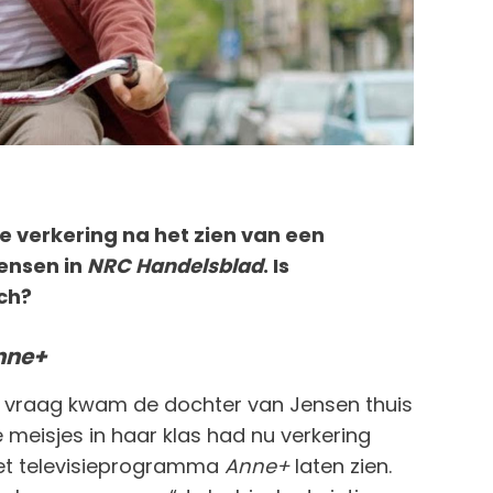
e verkering na het zien van een
 Jensen in
NRC Handelsblad
. Is
ch?
nne+
ie vraag kwam de dochter van Jensen thuis
meisjes in haar klas had nu verkering
het televisieprogramma
Anne+
laten zien.