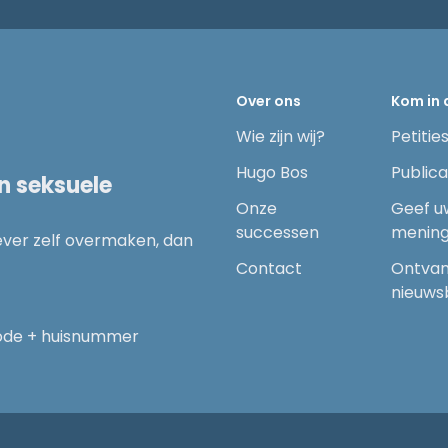
Over ons
Kom in 
Wie zijn wij?
Petitie
Hugo Bos
Publica
n seksuele
Onze
Geef u
successen
menin
liever zelf overmaken, dan
Contact
Ontvan
nieuws
code + huisnummer