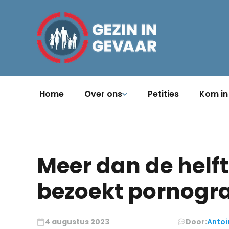
Home
Over ons
Petities
Kom in
Meer dan de helft
bezoekt pornogra
4 augustus 2023
Door:
Antoi