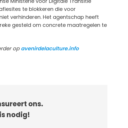
se Ministerie voor Digitale Transitie
esites te blokkeren die voor
niet verhinderen. Het agentschap heeft
ebreke gesteld om concrete maatregelen te
eerder op
avenirdelaculture.info
sureert ons.
is nodig!