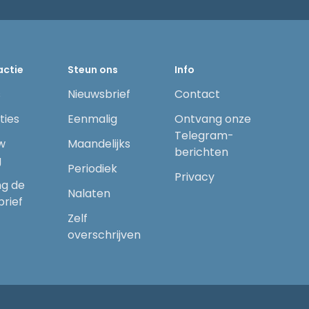
actie
Steun ons
Info
s
Nieuwsbrief
Contact
ties
Eenmalig
Ontvang onze
Telegram-
w
Maandelijks
berichten
g
Periodiek
Privacy
g de
Nalaten
brief
Zelf
overschrijven