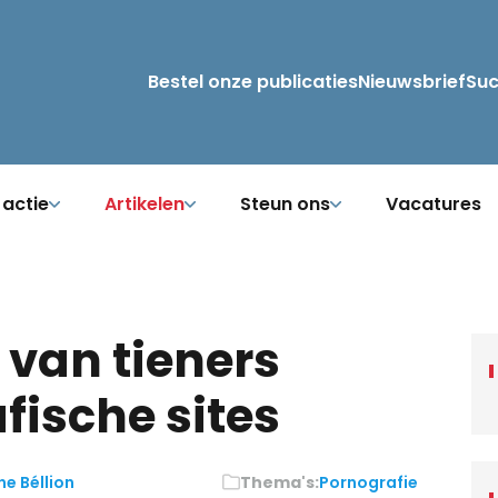
Bestel onze publicaties
Nieuwsbrief
Su
 actie
Artikelen
Steun ons
Vacatures
 van tieners
fische sites
ne Béllion
Thema's:
Pornografie