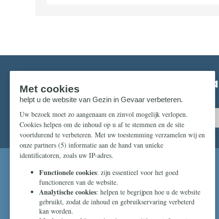
Mis niks in de strijd om ons pr
Zorg dat u geen enkel belangrijk artikel mist.