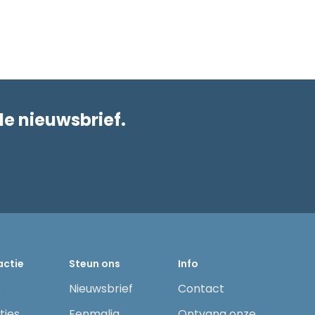
de nieuwsbrief.
actie
Steun ons
Info
s
Nieuwsbrief
Contact
ties
Eenmalig
Ontvang onze