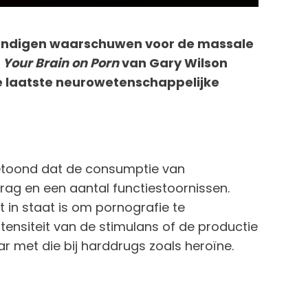
undigen waarschuwen voor de massale
k
Your Brain on Porn
van Gary Wilson
de laatste neurowetenschappelijke
etoond dat de consumptie van
rag en een aantal functiestoornissen.
t in staat is om pornografie te
tensiteit van de stimulans of de productie
r met die bij harddrugs zoals heroïne.