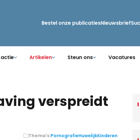
Bestel onze publicaties
Nieuwsbrief
Su
 actie
Artikelen
Steun ons
Vacatures
aving verspreidt
Thema's:
Pornografie
Huwelijk
Kinderen