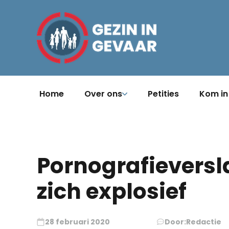
Home
Over ons
Petities
Kom in
Pornografieversl
zich explosief
28 februari 2020
Door:
Redactie