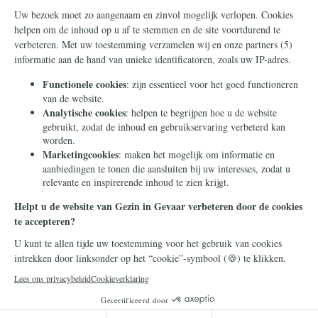
Steun ons
Info
Nieuwsbrief
Contact
Eenmalig
Ontvang onze
Telegram-berichten
Maandelijks
Privacy
Periodiek
Nalaten
Zelf overschrijven
© 2026 Stichting Civitas Christiana
Cookieverklaring
Privacy