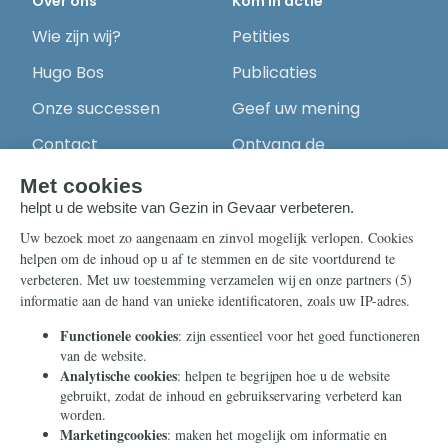
Over ons
Kom in actie
Wie zijn wij?
Petities
Hugo Bos
Publicaties
Onze successen
Geef uw mening
Contact
Ontvang de
nieuwsbrief
Steun ons
Info
Nieuwsbrief
Contact
Eenmalig
Ontvang onze
Telegram-berichten
Maandelijks
Privacy
Periodiek
Nalaten