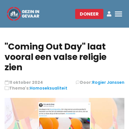
DONEER
"Coming Out Day" laat
vooral een valse religie
zien
11 oktober 2024
Door:
Rogier Janssen
Thema's:
Homoseksualiteit