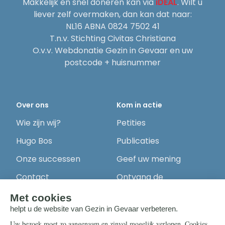
Makkelijk en snel doneren kan via
iDEAL
. Wilt u
liever zelf overmaken, dan kan dat naar:
NL16 ABNA 0824 7502 41
T.n.v. Stichting Civitas Christiana
O.v.v. Webdonatie Gezin in Gevaar en uw
postcode + huisnummer
Over ons
Kom in actie
Wie zijn wij?
Petities
Hugo Bos
Publicaties
Onze successen
Geef uw mening
Contact
Ontvang de
nieuwsbrief
Steun ons
Info