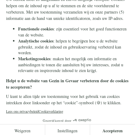
Nieuwsbrief
Contact
Eenmalig
Ontvang onze
Telegram-berichten
Maandelijks
Privacy
Periodiek
Nalaten
Zelf overschrijven
© 2026 Stichting Civitas Christiana
Cookieverklaring
Privacy