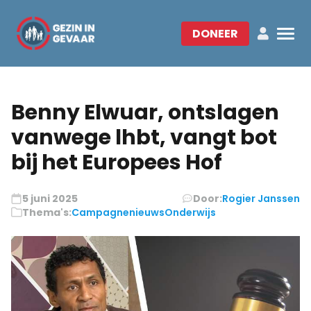
DONEER
Benny Elwuar, ontslagen
vanwege lhbt, vangt bot
bij het Europees Hof
5 juni 2025
Door:
Rogier Janssen
Thema's:
Campagnenieuws
Onderwijs