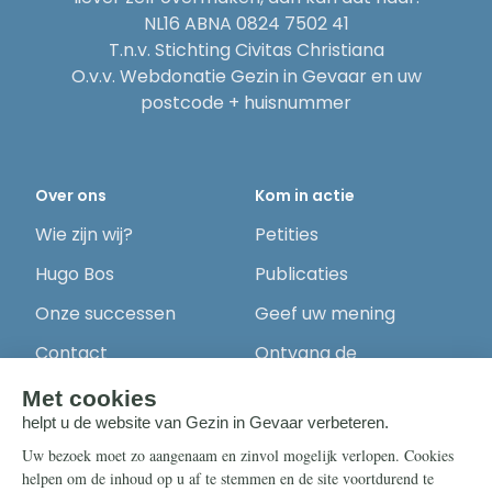
NL16 ABNA 0824 7502 41
T.n.v. Stichting Civitas Christiana
O.v.v. Webdonatie Gezin in Gevaar en uw
postcode + huisnummer
Over ons
Kom in actie
Wie zijn wij?
Petities
Hugo Bos
Publicaties
Onze successen
Geef uw mening
Contact
Ontvang de
nieuwsbrief
Steun ons
Info
Nieuwsbrief
Contact