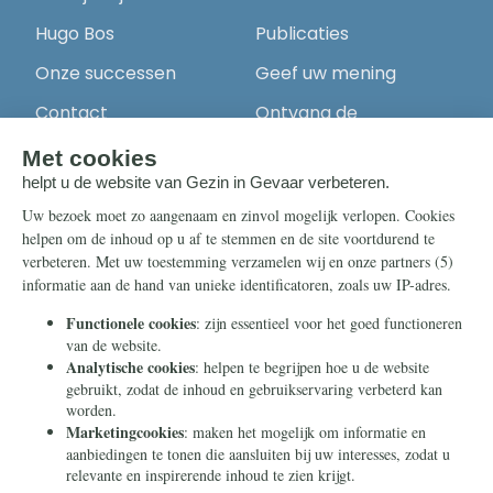
Hugo Bos
Publicaties
Onze successen
Geef uw mening
Contact
Ontvang de
nieuwsbrief
Steun ons
Info
Nieuwsbrief
Contact
Eenmalig
Ontvang onze
Telegram-berichten
Maandelijks
Privacy
Periodiek
Nalaten
Zelf overschrijven