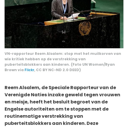
VN-rapporteur Reem Alsalem: stop met het muilkorven van
wie kritiek hebben op de verstrekking van
puberteitsblokkers aan kinderen. (Foto UN Women/Ryan
Brown via
Flickr
, CC BY NC-ND 2.0 DEED)
Reem Alsalem, de Speciale Rapporteur van de
Verenigde Naties inzake geweld tegen vrouwen
en meisje, heeft het besluit begroet van de
Engelse autoriteiten om te stoppen met de
routinematige verstrekking van
puberteitsblokkers aan kinderen. Deze