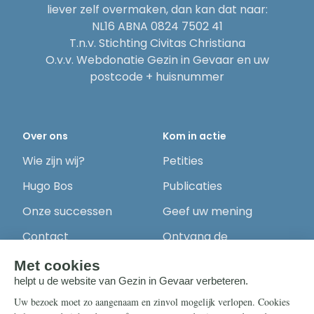
liever zelf overmaken, dan kan dat naar:
NL16 ABNA 0824 7502 41
T.n.v. Stichting Civitas Christiana
O.v.v. Webdonatie Gezin in Gevaar en uw
postcode + huisnummer
Over ons
Kom in actie
Wie zijn wij?
Petities
Hugo Bos
Publicaties
Onze successen
Geef uw mening
Contact
Ontvang de
nieuwsbrief
Steun ons
Info