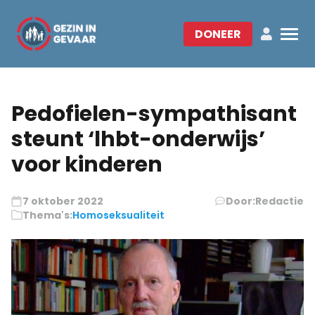
DONEER
Pedofielen-sympathisant
steunt ‘lhbt-onderwijs’
voor kinderen
7 oktober 2022
Door:
Redactie
Thema's:
Homoseksualiteit