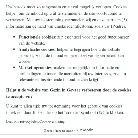
Steun ons
Info
Nieuwsbrief
Contact
Eenmalig
Ontvang onze
Telegram-berichten
Maandelijks
Privacy
Periodiek
Nalaten
Zelf overschrijven
© 2026 Stichting Civitas Christiana
Cookieverklaring
Privacy