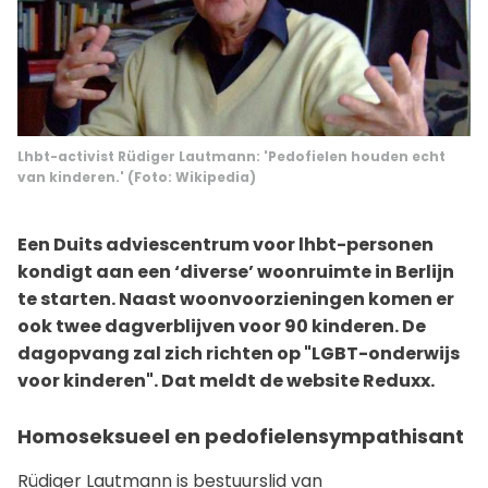
Lhbt-activist Rüdiger Lautmann: 'Pedofielen houden echt
van kinderen.' (Foto: Wikipedia)
Een Duits adviescentrum voor lhbt-personen
kondigt aan een ‘diverse’ woonruimte in Berlijn
te starten. Naast woonvoorzieningen komen er
ook twee dagverblijven voor 90 kinderen. De
dagopvang zal zich richten op "LGBT-onderwijs
voor kinderen". Dat meldt de website Reduxx.
Homoseksueel en pedofielensympathisant
Rüdiger Lautmann is bestuurslid van