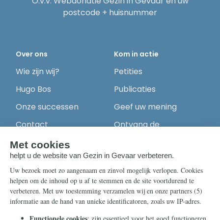
O.v.v. Webdonatie Gezin in Gevaar en uw
postcode + huisnummer
Over ons
Kom in actie
Wie zijn wij?
Petities
Hugo Bos
Publicaties
Onze successen
Geef uw mening
Contact
Ontvang de
nieuwsbrief
Steun ons
Info
Nieuwsbrief
Contact
Eenmalig
Ontvang onze
Telegram-berichten