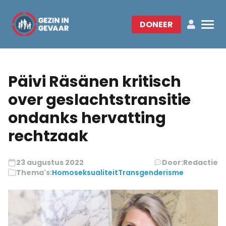
DONEER
Päivi Räsänen kritisch
over geslachtstransitie
ondanks hervatting
rechtzaak
23 augustus 2022
Door:
Redactie
Thema's:
Homoseksualiteit
Transgenderisme