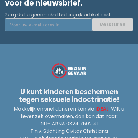
voor de nieuwsbrief.
Zorg dat u geen enkel belangrijk artikel mist.
Versturen
U kunt kinderen beschermen
tegen seksuele indoctrinatie!
Makkelijk en snel doneren kan via
iDEAL
. Wilt u
liever zelf overmaken, dan kan dat naar:
NL16 ABNA 0824 7502 41
T.n.v. Stichting Civitas Christiana