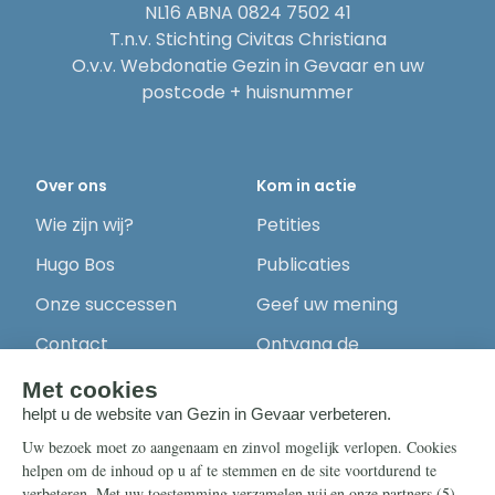
NL16 ABNA 0824 7502 41
T.n.v. Stichting Civitas Christiana
O.v.v. Webdonatie Gezin in Gevaar en uw
postcode + huisnummer
Over ons
Kom in actie
Wie zijn wij?
Petities
Hugo Bos
Publicaties
Onze successen
Geef uw mening
Contact
Ontvang de
nieuwsbrief
Steun ons
Info
Nieuwsbrief
Contact