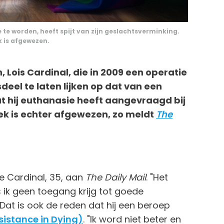
te worden, heeft spijt van zijn geslachtsverminking.
ek is afgewezen.
Lois Cardinal, die in 2009 een operatie
eel te laten lijken op dat van een
at hij euthanasie heeft aangevraagd bij
k is echter afgewezen, zo meldt
The
de Cardinal, 35, aan
The Daily Mail
. "Het
s ik geen toegang krijg tot goede
" Dat is ook de reden dat hij een beroep
istance in Dying)
. "Ik word niet beter en