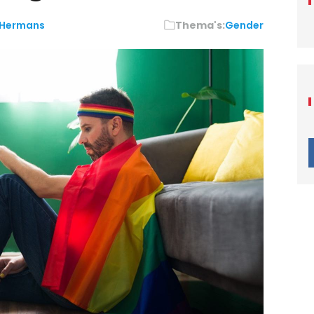
 Hermans
Thema's:
Gender