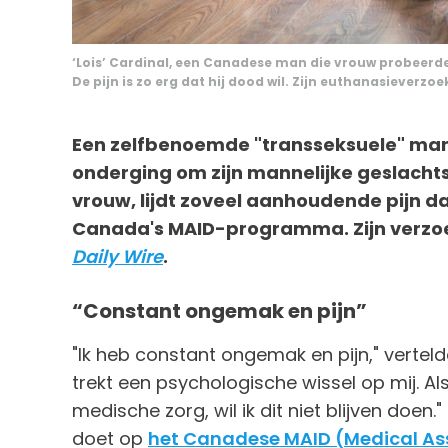
‘Lois’ Cardinal, een Canadese man die vrouw probeerde 
De pijn is zo erg dat hij dood wil. Zijn euthanasieverzo
Een zelfbenoemde "transseksuele" man, 
onderging om zijn mannelijke geslachtsd
vrouw, lijdt zoveel aanhoudende pijn d
Canada's MAID-programma. Zijn verzoe
Daily Wire
.
“Constant ongemak en pijn”
"Ik heb constant ongemak en pijn," vertel
trekt een psychologische wissel op mij. Al
medische zorg, wil ik dit niet blijven doen.
doet op
het Canadese MAID (Medical Ass