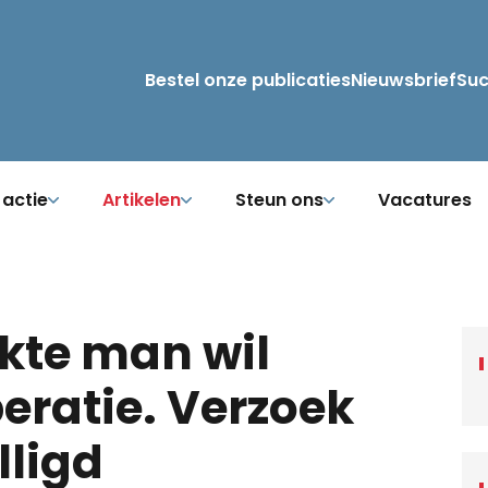
Bestel onze publicaties
Nieuwsbrief
Su
 actie
Artikelen
Steun ons
Vacatures
kte man wil
eratie. Verzoek
lligd