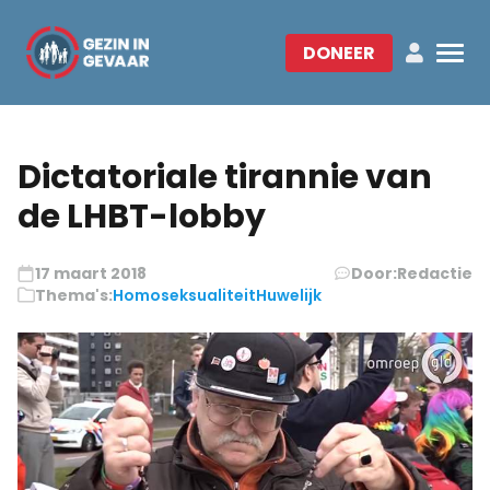
DONEER
Dictatoriale tirannie van
de LHBT-lobby
17 maart 2018
Door:
Redactie
Thema's:
Homoseksualiteit
Huwelijk