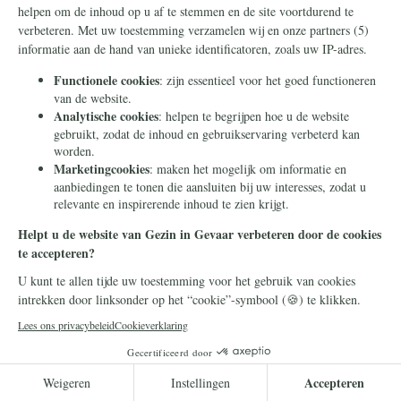
feminisme het tegenovergestelde is van wat we
nodig hebben om de mannelijkheidscrisis te
verhelpen. Wat is dan wel nodig?
De vaste commissie Onderwijs, Cultuur en Wetenschap van
Tweede Kamer voert op donderdag 11 juni een rondetafelgesprek
over de groeiende invloed van de manosphere. Stichting Civitas
Christiana brengt met een position paper het perspectief van de
christelijke beschaving op authentieke mannelijkheid in.
Lees verder
Gender
Leestijd: 10 minuten