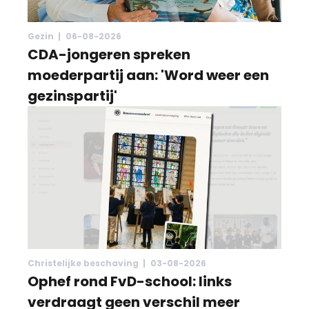
Gezin |
06-08-2026
CDA-jongeren spreken
moederpartij aan: 'Word weer een
gezinspartij'
Christelijke beschaving |
03-08-2026
Ophef rond FvD-school: links
verdraagt geen verschil meer