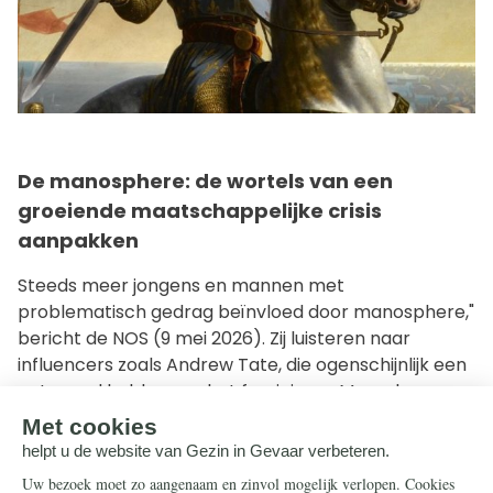
De manosphere: de wortels van een
groeiende maatschappelijke crisis
aanpakken
Steeds meer jongens en mannen met
problematisch gedrag beïnvloed door manosphere,"
bericht de NOS (9 mei 2026). Zij luisteren naar
influencers zoals Andrew Tate, die ogenschijnlijk een
antwoord hebben op het feminisme. Maar de
manosphere brengt niet de ware mannelijkheid:
eerder het tegendeel.
Tegelijk moeten we onder de ogen zien dat het