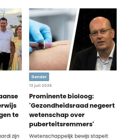
Gender
13 juli 2026
iaanse
Prominente bioloog:
rwijs
'Gezondheidsraad negeert
gen te
wetenschap over
puberteitsremmers'
rdi zijn
Wetenschappelijk bewijs stapelt