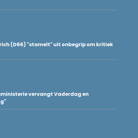
rich (D66) "stamelt" uit onbegrip om kritiek
sministerie vervangt Vaderdag en
ag"