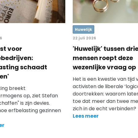
Huwelijk
26
22 juli 2026
st voor
'Huwelijk' tussen dri
ebedrijven:
mensen roept deze
lasting schaadt
wezenlijke vraag op
en'
Het is een kwestie van tijd
activisten de liberale ‘logic
ting breekt
doortrekken: waarom laten
ermogens op, ziet Stefan
toe dat meer dan twee m
chaffen" is zijn devies.
zich in de echt verbinden?
oe erfbelasting gezinnen
Lees meer
er