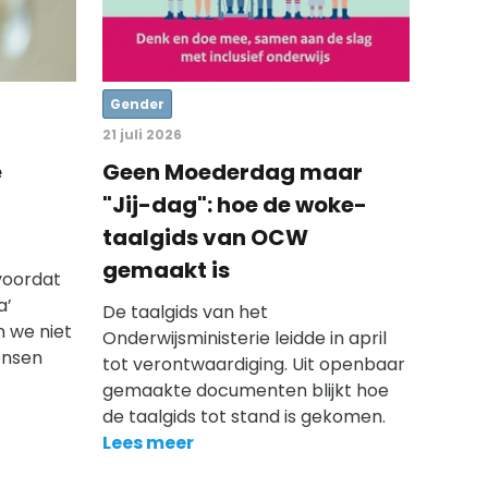
Gender
21 juli 2026
e
Geen Moederdag maar
"Jij-dag": hoe de woke-
taalgids van OCW
gemaakt is
 voordat
a’
De taalgids van het
 we niet
Onderwijsministerie leidde in april
ensen
tot verontwaardiging. Uit openbaar
gemaakte documenten blijkt hoe
de taalgids tot stand is gekomen.
Lees meer