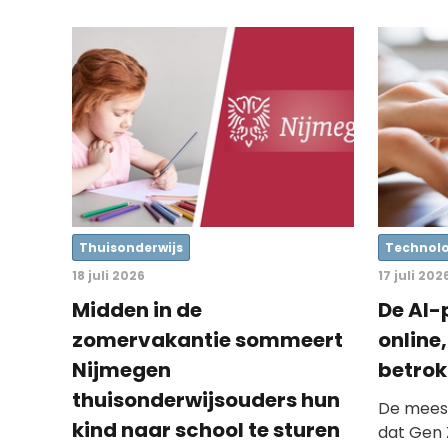
Thuisonderwijs
Technolo
18 juli 2026
17 juli 202
Midden in de
De AI-
zomervakantie sommeert
online
Nijmegen
betro
thuisonderwijsouders hun
De mees
kind naar school te sturen
dat Gen 