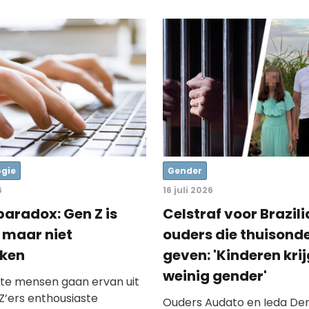
gie
Gender
6
16 juli 2026
paradox: Gen Z is
Celstraf voor Brazil
, maar niet
ouders die thuisonde
kken
geven: 'Kinderen krij
weinig gender'
te mensen gaan ervan uit
Z’ers enthousiaste
Ouders Audato en Ieda Dena