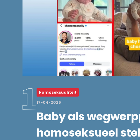
Homoseksualiteit
17-04-2026
Baby als wegwerp
homoseksueel stel