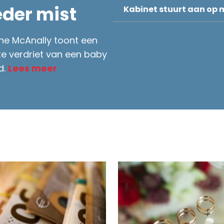
eder mist
Kabinet stuurt aan op m
ane McAnally toont een
e verdriet van een baby
d.
Lees meer