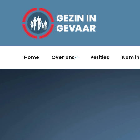
Home
Over ons
Petities
Kom in