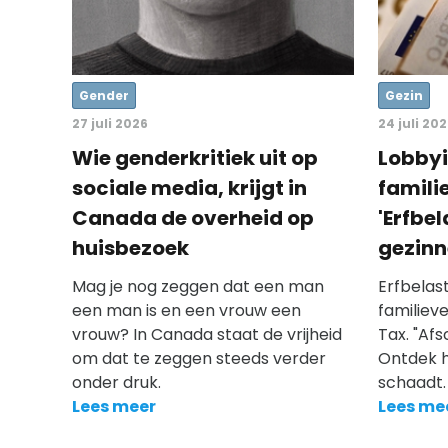
Gender
Gezin
27 juli 2026
24 juli 20
Wie genderkritiek uit op
Lobbyi
sociale media, krijgt in
famili
Canada de overheid op
'Erfbe
huisbezoek
gezinn
Mag je nog zeggen dat een man
Erfbelas
een man is en een vrouw een
familiev
vrouw? In Canada staat de vrijheid
Tax. "Afs
om dat te zeggen steeds verder
Ontdek h
onder druk.
schaadt.
Lees meer
Lees me