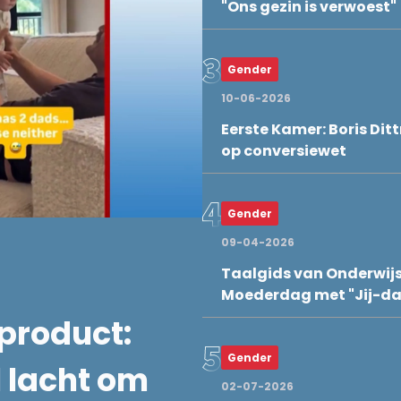
"Ons gezin is verwoest"
Gender
10-06-2026
Eerste Kamer: Boris Ditt
op conversiewet
Gender
09-04-2026
Taalgids van Onderwij
Moederdag met "Jij-d
product:
Gender
 lacht om
02-07-2026