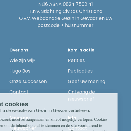
NL16 ABNA 0824 7502 41
T.n.v. Stichting Civitas Christiana
O.v.v. Webdonatie Gezin in Gevaar en uw
postcode + huisnummer
Over ons
Kom in actie
Wie zijn wij?
Petities
Hugo Bos
Publicaties
Onze successen
Geef uw mening
Contact
Ontvang de
nieuwsbrief
Steun ons
Info
Nieuwsbrief
Contact