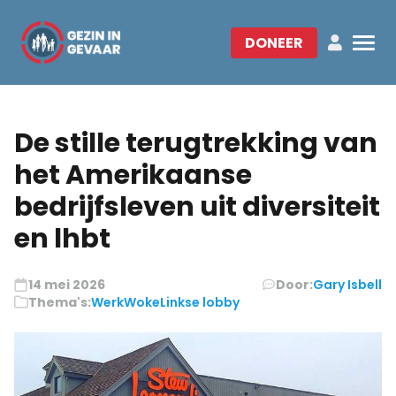
DONEER
De stille terugtrekking van
het Amerikaanse
bedrijfsleven uit diversiteit
en lhbt
14 mei 2026
Door:
Gary Isbell
Thema's:
Werk
Woke
Linkse lobby