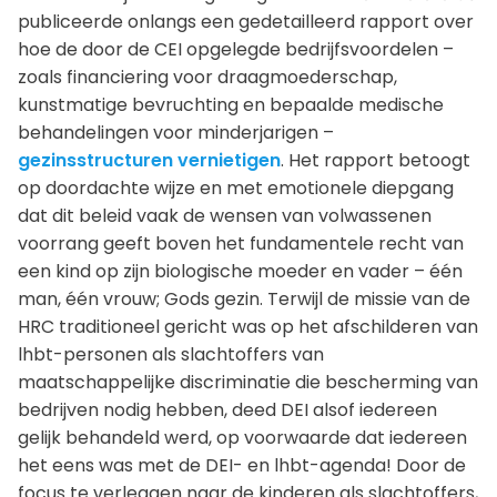
publiceerde onlangs een gedetailleerd rapport over
hoe de door de CEI opgelegde bedrijfsvoordelen –
zoals financiering voor draagmoederschap,
kunstmatige bevruchting en bepaalde medische
behandelingen voor minderjarigen –
gezinsstructuren vernietigen
. Het rapport betoogt
op doordachte wijze en met emotionele diepgang
dat dit beleid vaak de wensen van volwassenen
voorrang geeft boven het fundamentele recht van
een kind op zijn biologische moeder en vader – één
man, één vrouw; Gods gezin. Terwijl de missie van de
HRC traditioneel gericht was op het afschilderen van
lhbt-personen als slachtoffers van
maatschappelijke discriminatie die bescherming van
bedrijven nodig hebben, deed DEI alsof iedereen
gelijk behandeld werd, op voorwaarde dat iedereen
het eens was met de DEI- en lhbt-agenda! Door de
focus te verleggen naar de kinderen als slachtoffers,