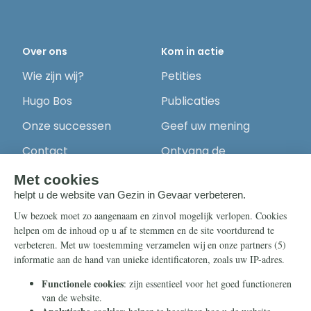
Over ons
Kom in actie
Wie zijn wij?
Petities
Hugo Bos
Publicaties
Onze successen
Geef uw mening
Contact
Ontvang de
nieuwsbrief
Steun ons
Info
Nieuwsbrief
Contact
Eenmalig
Ontvang onze
Telegram-berichten
Maandelijks
Privacy