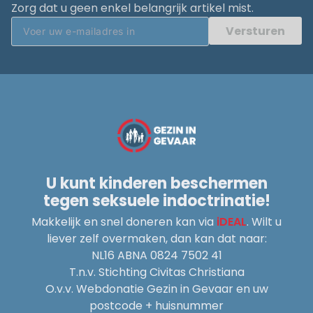
Zorg dat u geen enkel belangrijk artikel mist.
Versturen
U kunt kinderen beschermen
tegen seksuele indoctrinatie!
Makkelijk en snel doneren kan via
iDEAL
. Wilt u
liever zelf overmaken, dan kan dat naar:
NL16 ABNA 0824 7502 41
T.n.v. Stichting Civitas Christiana
O.v.v. Webdonatie Gezin in Gevaar en uw
postcode + huisnummer