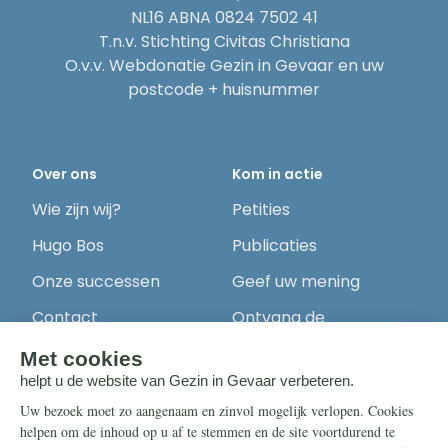
NL16 ABNA 0824 7502 41
T.n.v. Stichting Civitas Christiana
O.v.v. Webdonatie Gezin in Gevaar en uw
postcode + huisnummer
Over ons
Kom in actie
Wie zijn wij?
Petities
Hugo Bos
Publicaties
Onze successen
Geef uw mening
Contact
Ontvang de
nieuwsbrief
Steun ons
Info
Nieuwsbrief
Contact