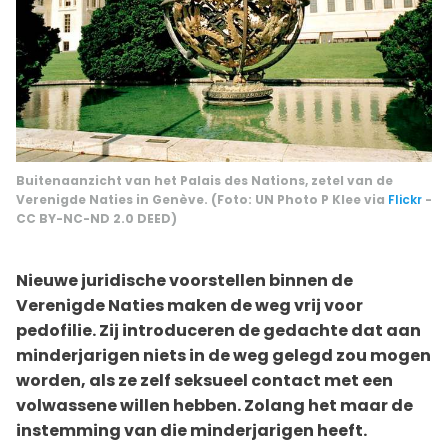
Buitenaanzicht van het Palais des Nations, zetel van de
Verenigde Naties in Genève. (Foto: UN Photo P Klee via
Flickr
-
CC BY-NC-ND 2.0 DEED)
Nieuwe juridische voorstellen binnen de
Verenigde Naties maken de weg vrij voor
pedofilie. Zij introduceren de gedachte dat aan
minderjarigen niets in de weg gelegd zou mogen
worden, als ze zelf seksueel contact met een
volwassene willen hebben. Zolang het maar de
ins
temming van die minderjarigen heeft.