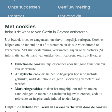
Onze successen
Geef uw mening
Contact
Ontvang de
nieuwsbrief
Steun ons
Info
Nieuwsbrief
Contact
Eenmalig
Ontvang onze
Telegram-berichten
Maandelijks
Privacy
Periodiek
Nalaten
Zelf overschrijven