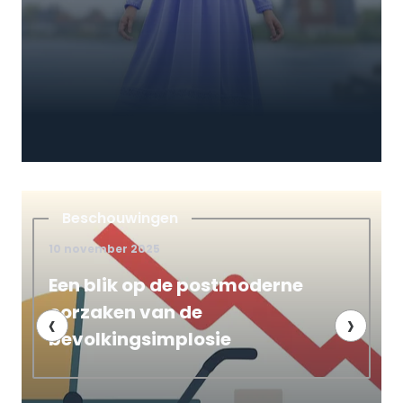
Satanisme
4 december 2025
stmoderne
Bol.com haalt seksuel
uit de handel. Wannee
‹
›
ie
demonische kinderbo