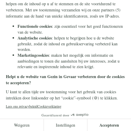
23 juni 2026
Waarom deugdzaamheid de
beste manier is om het
familievermogen door te
geven
Veel families weten hoe ze vermogen
moeten opbouwen, maar veel minder
weten hoe ze dat op een manier
kunnen doorgeven die de volgende
generatie sterker maakt.
Lees meer