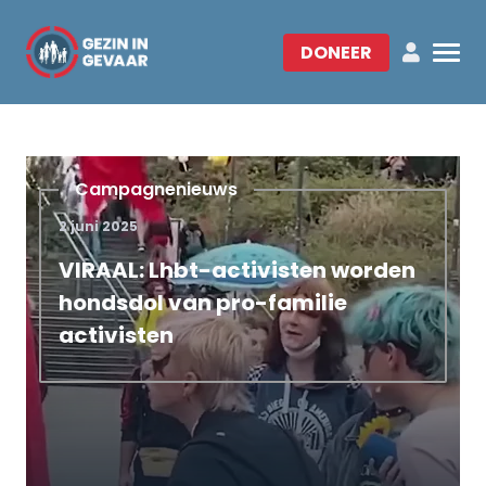
DONEER
Campagnenieuws
2 juni 2025
VIRAAL: Lhbt-activisten worden
hondsdol van pro-familie
activisten