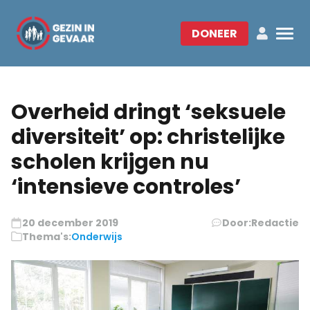
DONEER
Overheid dringt ‘seksuele
diversiteit’ op: christelijke
scholen krijgen nu
‘intensieve controles’
20 december 2019
Door:
Redactie
Thema's:
Onderwijs