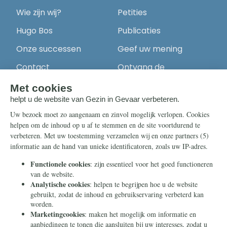
Wie zijn wij?
Petities
Hugo Bos
Publicaties
Onze successen
Geef uw mening
Contact
Ontvang de
nieuwsbrief
Steun ons
Info
Nieuwsbrief
Contact
Eenmalig
Ontvang onze
Telegram-berichten
Maandelijks
Privacy
Periodiek
Nalaten
Zelf overschrijven