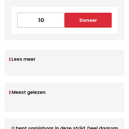
Doneer
Lees meer
Meest gelezen
U bent onmisbaar in deze strijd. Deel daarom