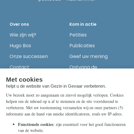
Over ons
Kom in actie
Wie zijn wij?
Petities
Hugo Bos
Publicaties
Onze successen
Geef uw mening
Contact
Ontvang de
nieuwsbrief
Steun ons
Info
Nieuwsbrief
Contact
Eenmalig
Ontvang onze
Telegram-berichten
Maandelijks
Privacy