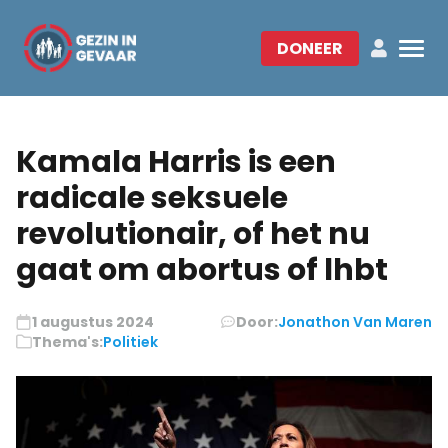
DONEER
Kamala Harris is een
radicale seksuele
revolutionair, of het nu
gaat om abortus of lhbt
1 augustus 2024
Door:
Jonathon Van Maren
Thema's:
Politiek