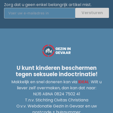
Zorg dat u geen enkel belangrijk artikel mist.
Versturen
U kunt kinderen beschermen
tegen seksuele indoctrinatie!
Makkelijk en snel doneren kan via
iDEAL
. Wilt u
liever zelf overmaken, dan kan dat naar:
NL16 ABNA 0824 7502 41
T.n.v. Stichting Civitas Christiana
O.v.v. Webdonatie Gezin in Gevaar en uw
postcode + huisnummer