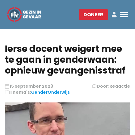
DONEER
Ierse docent weigert mee
te gaan in genderwaan:
opnieuw gevangenisstraf
15 september 2023
Door:
Redactie
Thema's:
Gender
Onderwijs