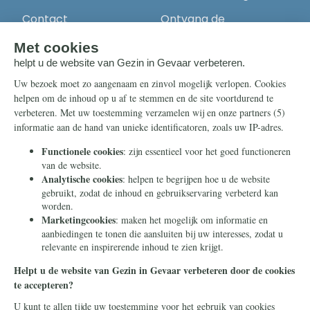
Contact
Ontvang de
nieuwsbrief
Steun ons
Info
Nieuwsbrief
Contact
Eenmalig
Ontvang onze
Telegram-berichten
Maandelijks
Privacy
Periodiek
Nalaten
Zelf overschrijven