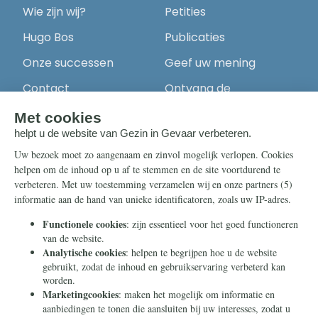
Wie zijn wij?
Petities
Hugo Bos
Publicaties
Onze successen
Geef uw mening
Contact
Ontvang de
nieuwsbrief
Steun ons
Info
Nieuwsbrief
Contact
Eenmalig
Ontvang onze
Telegram-berichten
Maandelijks
Privacy
Periodiek
Nalaten
Zelf overschrijven