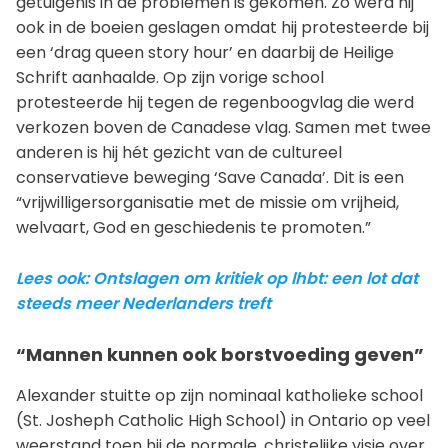
getuigenis in de problemen is gekomen. Zo werd hij
ook in de boeien geslagen omdat hij protesteerde bij
een ‘drag queen story hour’ en daarbij de Heilige
Schrift aanhaalde. Op zijn vorige school
protesteerde hij tegen de regenboogvlag die werd
verkozen boven de Canadese vlag. Samen met twee
anderen is hij hét gezicht van de cultureel
conservatieve beweging ‘Save Canada’. Dit is een
“vrijwilligersorganisatie met de missie om vrijheid,
welvaart, God en geschiedenis te promoten.”
Lees ook: Ontslagen om kritiek op lhbt: een lot dat
steeds meer Nederlanders treft
“Mannen kunnen ook borstvoeding geven”
Alexander stuitte op zijn nominaal katholieke school
(St. Josheph Catholic High School) in Ontario op veel
weerstand toen hij de normale, christelijke visie over