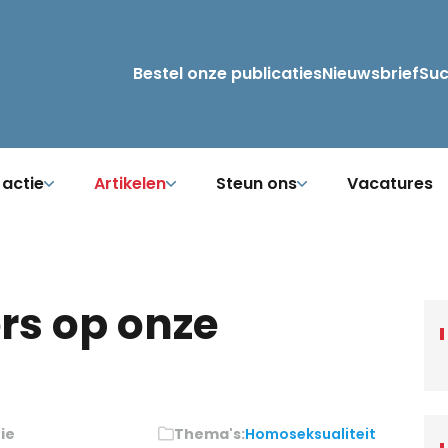
Bestel onze publicaties
Nieuwsbrief
Su
 actie
Artikelen
Steun ons
Vacatures
oers op onze
ie
Thema's:
Homoseksualiteit