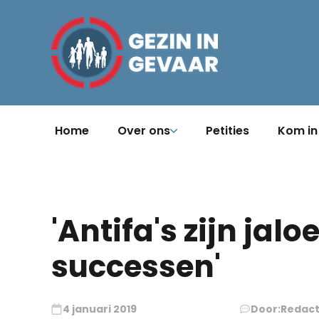
Home
Over ons
Petities
Kom in
'Antifa's zijn jal
successen'
4 januari 2019
Door:
Redact